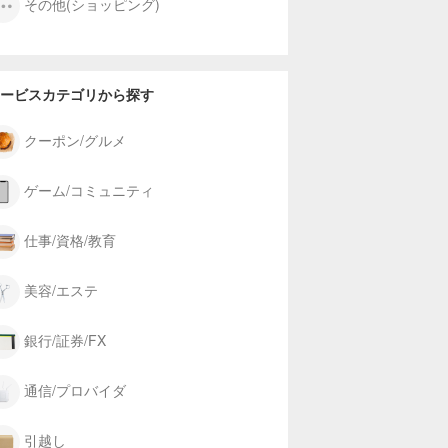
その他(ショッピング)
ービスカテゴリから探す
クーポン/グルメ
ゲーム/コミュニティ
仕事/資格/教育
美容/エステ
銀行/証券/FX
通信/プロバイダ
引越し