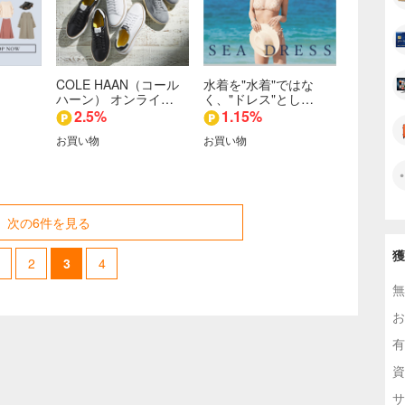
COLE HAAN（コール
水着を"水着"ではな
ハーン） オンライ…
く、"ドレス"とし…
2.5%
1.15%
お買い物
お買い物
次の6件を見る
獲
2
3
4
無
お
有
資
サ