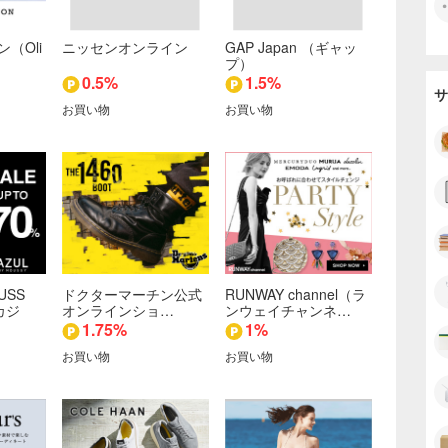
（Oli
ニッセンオンライン
GAP Japan （ギャッ
プ）
0.5%
1.5%
サ
お買い物
お買い物
USS
ドクターマーチン公式
RUNWAY channel（ラ
カジ
オンラインショ…
ンウェイチャンネ…
1.75%
1%
お買い物
お買い物