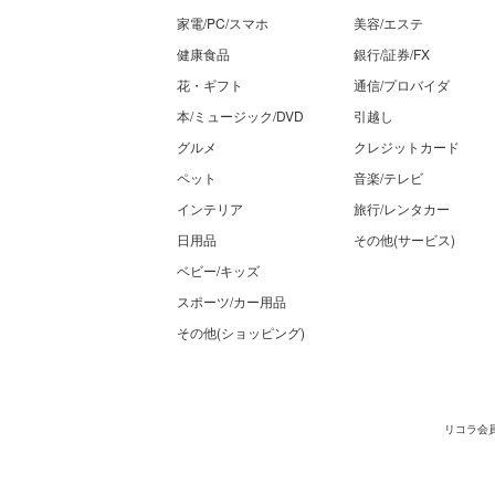
家電/PC/スマホ
美容/エステ
健康食品
銀行/証券/FX
花・ギフト
通信/プロバイダ
本/ミュージック/DVD
引越し
グルメ
クレジットカード
ペット
音楽/テレビ
インテリア
旅行/レンタカー
日用品
その他(サービス)
ベビー/キッズ
スポーツ/カー用品
その他(ショッピング)
リコラ会