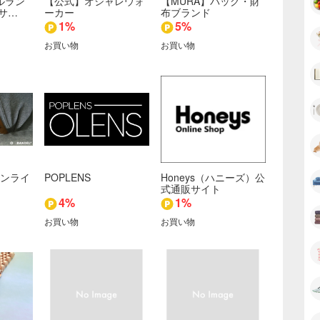
ルラン
【公式】オシャレウォ
【MURA】バッグ・財
サ…
ーカー
布ブランド
1%
5%
お買い物
お買い物
オンライ
POPLENS
Honeys（ハニーズ）公
式通販サイト
4%
1%
お買い物
お買い物