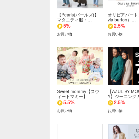
【Pearls(パールズ)】
オリビアバートン
マタニティ服・…
via burton）…
5%
2.5%
お買い物
お買い物
Sweet mommy【スウ
【AZUL BY MO
ィートマミー】
Y】ジーニング
ュ…
5.5%
2.5%
お買い物
お買い物