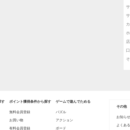
サ
サ
カ
ホ
店
口
そ
探す
ポイント獲得条件から探す
ゲームで遊んでためる
その他
無料会員登録
パズル
お知ら
お買い物
アクション
よくあ
有料会員登録
ボード