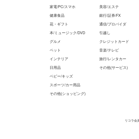
家電/PC/スマホ
美容/エステ
健康食品
銀行/証券/FX
花・ギフト
通信/プロバイダ
本/ミュージック/DVD
引越し
グルメ
クレジットカード
ペット
音楽/テレビ
インテリア
旅行/レンタカー
日用品
その他(サービス)
ベビー/キッズ
スポーツ/カー用品
その他(ショッピング)
リコラ会