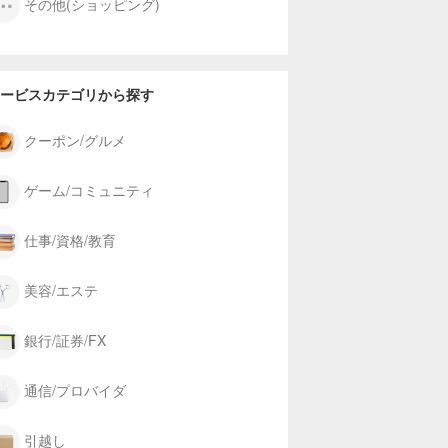
その他(ショッピング)
ービスカテゴリから探す
クーポン/グルメ
ゲーム/コミュニティ
仕事/資格/教育
美容/エステ
銀行/証券/FX
通信/プロバイダ
引越し