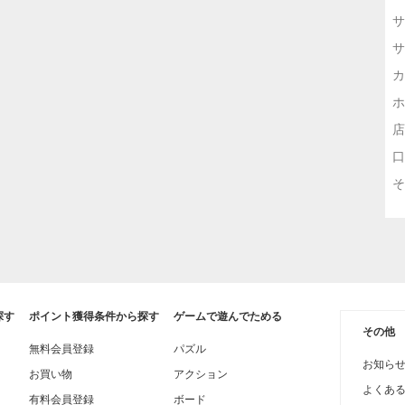
サ
サ
カ
ホ
店
口
そ
探す
ポイント獲得条件から探す
ゲームで遊んでためる
その他
無料会員登録
パズル
お知ら
お買い物
アクション
よくあ
有料会員登録
ボード