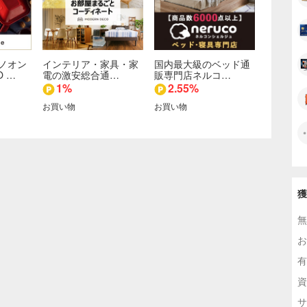
ノオン
インテリア・家具・家
国内最大級のベッド通
O …
電の激安総合通…
販専門店ネルコ…
1%
2.55%
お買い物
お買い物
獲
無
お
有
資
サ