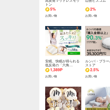
高反発マットレスモッ
山善ビズコム
トン
5%
2%
お買い物
お買い物
安眠、快眠が得られる
ルンバ・ブラー
低反発の「六角…
ストア
1,389P
2.5%
お買い物
お買い物