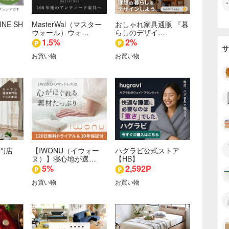
INE SH
MasterWal（マスター
おしゃれ家具通販 『暮
ウォール）ウォ…
らしのデザイ…
1.5%
2%
サ
お買い物
お買い物
門店
【IWONU（イウォー
ハグラビ公式ストア
ヌ）】寝心地が選…
【HB】
5%
2,592P
お買い物
お買い物