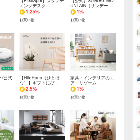
【FlexiSpot】スタンデ
【公式】SUNDAY MO
ィングデスク…
UNTAIN（サンデー…
1.25%
1%
お買い物
お買い物
バ公式
【HitoHana（ひとは
家具・インテリアのエ
な）】ギフトにぴ…
ア・リゾーム …
2.5%
1%
お買い物
お買い物