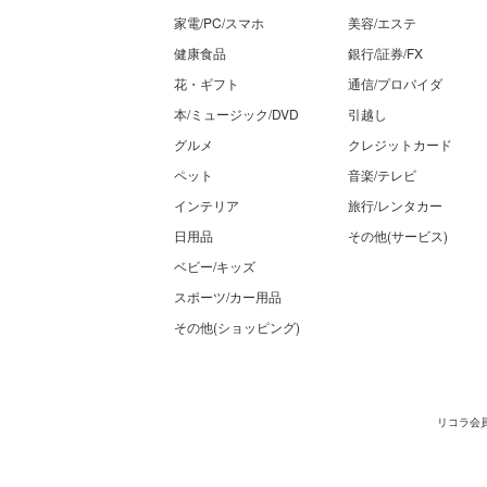
家電/PC/スマホ
美容/エステ
健康食品
銀行/証券/FX
花・ギフト
通信/プロバイダ
本/ミュージック/DVD
引越し
グルメ
クレジットカード
ペット
音楽/テレビ
インテリア
旅行/レンタカー
日用品
その他(サービス)
ベビー/キッズ
スポーツ/カー用品
その他(ショッピング)
リコラ会