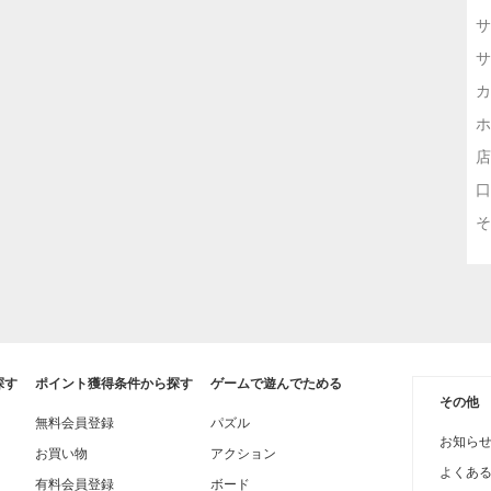
サ
サ
カ
ホ
店
口
そ
探す
ポイント獲得条件から探す
ゲームで遊んでためる
その他
無料会員登録
パズル
お知ら
お買い物
アクション
よくあ
有料会員登録
ボード