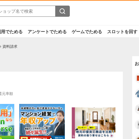
利用でためる
アンケートでためる
ゲームでためる
スロットを回す
資料請求
お
還元率順