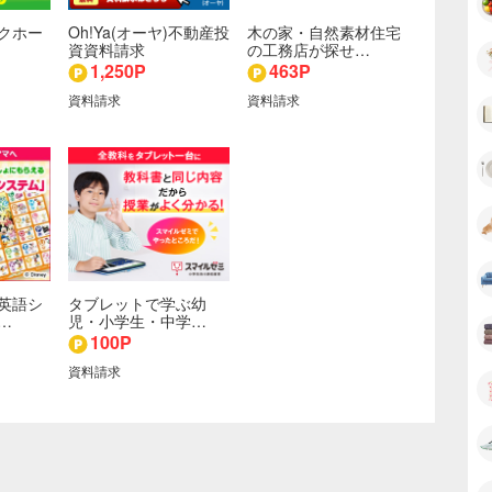
クホー
Oh!Ya(オーヤ)不動産投
木の家・自然素材住宅
資資料請求
の工務店が探せ…
1,250P
463P
資料請求
資料請求
英語シ
タブレットで学ぶ幼
…
児・小学生・中学…
100P
資料請求