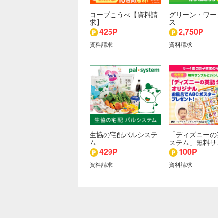
コープこうべ【資料請
グリーン・ワー
求】
ス
425P
2,750P
資料請求
資料請求
生協の宅配パルシステ
「ディズニーの
ム
ステム」無料サ
429P
100P
資料請求
資料請求