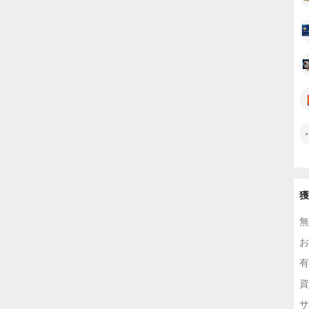
獲
無
お
有
資
サ