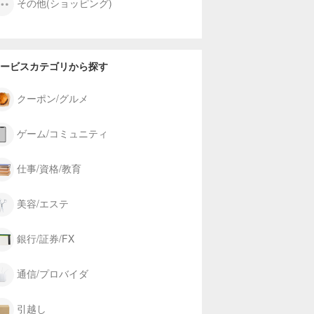
その他(ショッピング)
ービスカテゴリから探す
クーポン/グルメ
ゲーム/コミュニティ
仕事/資格/教育
美容/エステ
銀行/証券/FX
通信/プロバイダ
引越し