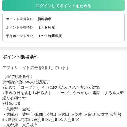
し、安心・便利なくらしをサポートします。
ログインしてポイントをためる
現在キャンペーンを実施中！
ポイント獲得条件
資料請求
※キャンペーンの詳細はこちらからチェックして下さい。
https://www.coop-kobe.net/ad/delivery/
ポイント獲得時期
２ヶ月程度
└キャンペーン日時：7/20(月)～10/24(土)
予定ポイント反映
１〜２時間程度
（上記URLからのお申込は獲得対象外です）
ポイント獲得条件
アフィリエイト広告を利用しています
【獲得対象条件】
資料請求後の本人確認完了
※初めて「コープこうべ」にお申込みされた方のみ対象
※申込み日を含む14日以内に、コープこうべからの電話による本人確
認が必須です
※対象地域
・兵庫県：全域
・大阪府：豊中市/箕面市/池田市/吹田市/茨木市/高槻市/摂津市/能勢
町/豊能町/島本町/東淀川区/淀川区/西淀川区
・京都府：京丹後市