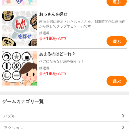
遊ぶ
おっさんを探せ
画面上部に表示されたおっさんを、制限時間内に画面内
から探してタップするゲームです
抽選券
180
最大
枚 GET!
遊ぶ
あまるのはど～れ？
ペアにならない絵を探そう！
抽選券
180
最大
枚 GET!
遊ぶ
ゲームカテゴリ一覧
パズル
アクション