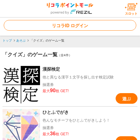
スロット
リコラID ログイン
トップ
あそぶ
「クイズ」のゲーム一覧
「クイズ」のゲーム一覧
（全4件）
漢探検定
他と異なる漢字１文字を探し出す検定試験
抽選券
90
最大
枚 GET!
遊ぶ
ひとふでがき
色んなモチーフをひとふでがきしよう！
抽選券
36
最大
枚 GET!