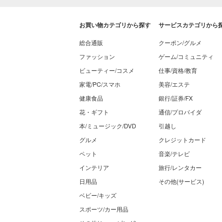
お買い物カテゴリから探す
サービスカテゴリから
総合通販
クーポン/グルメ
ファッション
ゲーム/コミュニティ
ビューティー/コスメ
仕事/資格/教育
家電/PC/スマホ
美容/エステ
健康食品
銀行/証券/FX
花・ギフト
通信/プロバイダ
本/ミュージック/DVD
引越し
グルメ
クレジットカード
ペット
音楽/テレビ
インテリア
旅行/レンタカー
日用品
その他(サービス)
ベビー/キッズ
スポーツ/カー用品