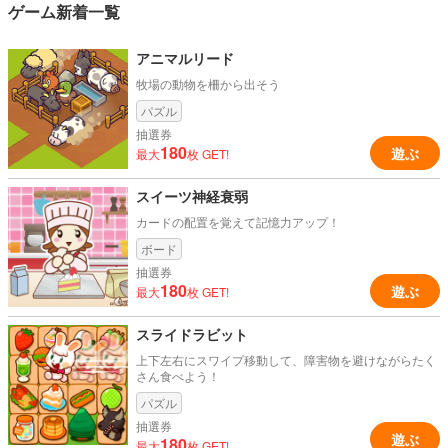
ゲーム新着一覧
アニマルリード
牧場の動物を柵から出そう
パズル
抽選券
180
遊ぶ
最大
枚 GET!
スイーツ神経衰弱
カードの配置を覚えて記憶力アップ！
ボード
抽選券
180
遊ぶ
最大
枚 GET!
スライドラビット
上下左右にスワイプ移動して、障害物を避けながらたく
さん食べよう！
パズル
抽選券
遊ぶ
180
最大
枚 GET!