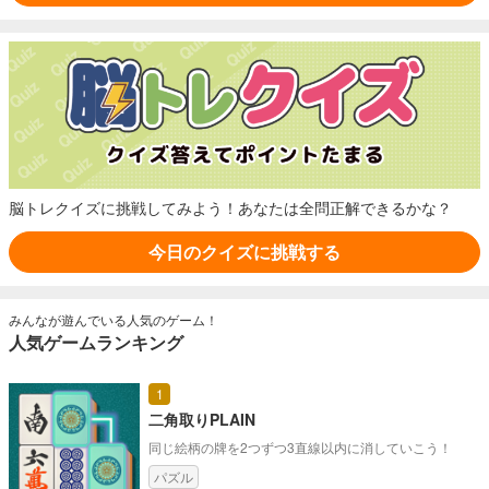
脳トレクイズ
脳トレクイズに挑戦してみよう！あなたは全問正解できるかな？
今日のクイズに挑戦する
みんなが遊んでいる人気のゲーム！
人気ゲームランキング
1
二角取りPLAIN
同じ絵柄の牌を2つずつ3直線以内に消していこう！
パズル