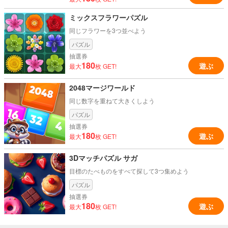
ミックスフラワーパズル
同じフラワーを3つ並べよう
パズル
抽選券
180
遊ぶ
最大
枚 GET!
2048マージワールド
同じ数字を重ねて大きくしよう
パズル
抽選券
180
遊ぶ
最大
枚 GET!
3Dマッチパズル サガ
目標のたべものをすべて探して3つ集めよう
パズル
抽選券
180
遊ぶ
最大
枚 GET!