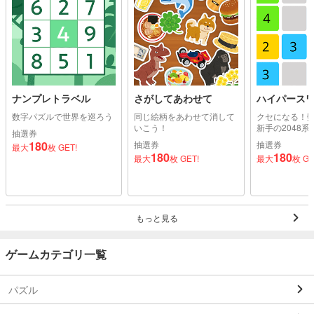
ナンプレトラベル
さがしてあわせて
ハイパース
数字パズルで世界を巡ろう
同じ絵柄をあわせて消して
クセになる！
いこう！
新手の2048系
抽選券
180
抽選券
抽選券
最大
枚 GET!
180
180
最大
枚 GET!
最大
枚 GE
もっと見る
ゲームカテゴリ一覧
パズル