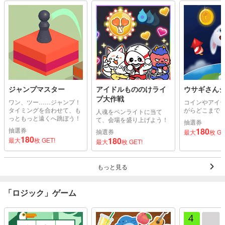
ジャンプマスター
アイドルもののけライ
ウサギさん
ブ大作戦
ワン、ツー……ジャンプ！
コインやアイ
タイミングを合わせて、も
がらどこまで
人魂をペンライトに当て
っともっと遠くへ跳ぼう！
て、会場を盛り上げよう！
抽選券
抽選券
180
抽選券
最大
枚 GE
180
180
最大
枚 GET!
最大
枚 GET!
もっと見る
「ロジック」ゲーム