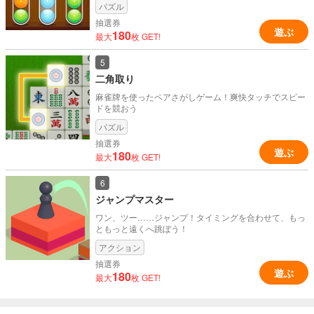
パズル
抽選券
遊ぶ
180
最大
枚 GET!
5
二角取り
麻雀牌を使ったペアさがしゲーム！爽快タッチでスピー
ドを競おう
パズル
抽選券
遊ぶ
180
最大
枚 GET!
6
ジャンプマスター
ワン、ツー……ジャンプ！タイミングを合わせて、もっ
ともっと遠くへ跳ぼう！
アクション
抽選券
遊ぶ
180
最大
枚 GET!