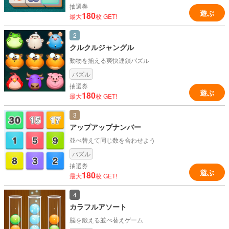
抽選券
遊ぶ
180
最大
枚 GET!
2
クルクルジャングル
動物を揃える爽快連鎖パズル
パズル
抽選券
遊ぶ
180
最大
枚 GET!
3
アップアップナンバー
並べ替えて同じ数を合わせよう
パズル
抽選券
遊ぶ
180
最大
枚 GET!
4
カラフルアソート
脳を鍛える並べ替えゲーム