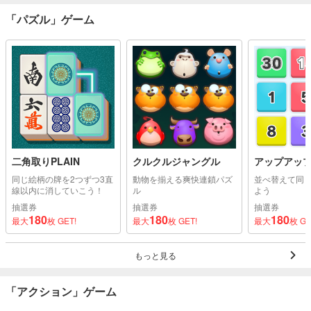
「パズル」ゲーム
二角取りPLAIN
クルクルジャングル
アップアッ
同じ絵柄の牌を2つずつ3直
動物を揃える爽快連鎖パズ
並べ替えて同
線以内に消していこう！
ル
よう
抽選券
抽選券
抽選券
180
180
180
最大
枚 GET!
最大
枚 GET!
最大
枚 GE
もっと見る
「アクション」ゲーム