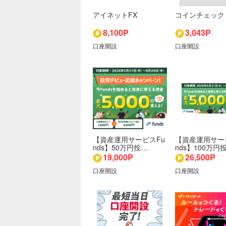
アイネットFX
コインチェック
8,100P
3,043P
口座開設
口座開設
【資産運用サービスFu
【資産運用サー
nds】50万円投…
nds】100万円
19,000P
26,500P
口座開設
口座開設