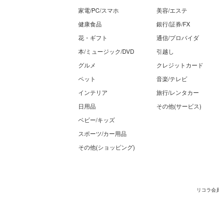
家電/PC/スマホ
美容/エステ
健康食品
銀行/証券/FX
花・ギフト
通信/プロバイダ
本/ミュージック/DVD
引越し
グルメ
クレジットカード
ペット
音楽/テレビ
インテリア
旅行/レンタカー
日用品
その他(サービス)
ベビー/キッズ
スポーツ/カー用品
その他(ショッピング)
リコラ会