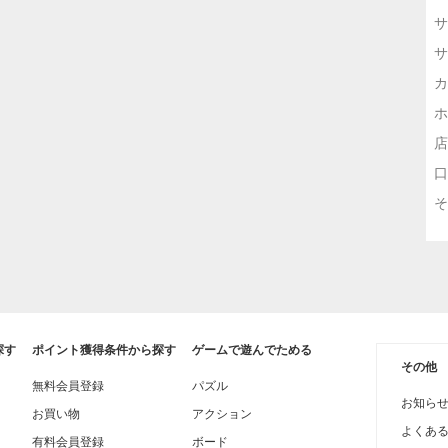
サ
サ
カ
ホ
店
口
そ
探す
ポイント獲得条件から探す
ゲームで遊んでためる
その他
無料会員登録
パズル
お知ら
お買い物
アクション
よくあ
有料会員登録
ボード