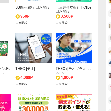
SBI新生銀行 口座開設
【三井住友銀行】Olive
口座開設
950P
3,500P
口座開設
口座開設
ビスFu
THEO [テオ]
THEO+[テオプラス] do
投…
como
4,000P
4,000P
口座開設
口座開設