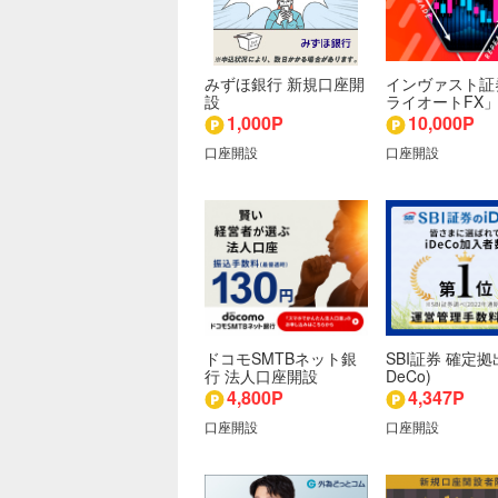
みずほ銀行 新規口座開
インヴァスト証
設
ライオートFX
1,000P
10,000P
口座開設
口座開設
ドコモSMTBネット銀
SBI証券 確定拠
行 法人口座開設
DeCo)
4,800P
4,347P
口座開設
口座開設