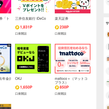
券「ト
三井住友銀行 iDeCo
楽天証券
」
サ
1,831P
238P
口座開設
口座開設
出年金(i
OKJ
mattoco＋（マットコ
プラス）
1,650P
850P
口座開設
口座開設