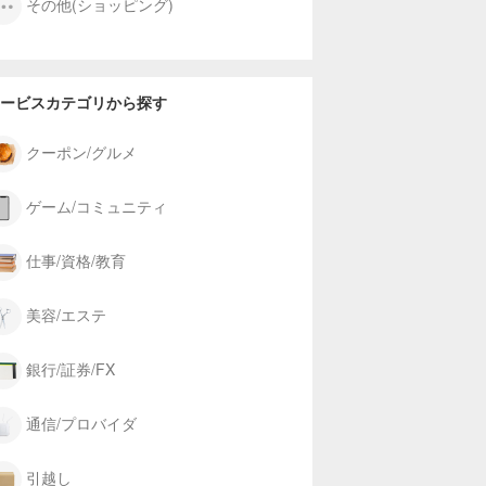
その他(ショッピング)
ービスカテゴリから探す
クーポン/グルメ
ゲーム/コミュニティ
仕事/資格/教育
美容/エステ
銀行/証券/FX
通信/プロバイダ
引越し