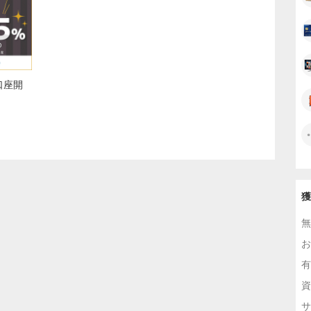
口座開
獲
無
お
有
資
サ