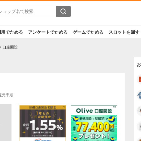
利用でためる
アンケートでためる
ゲームでためる
スロットを回す
口座開設
お
還元率順