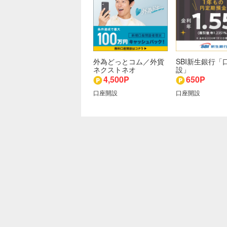
外為どっとコム／外貨
SBI新生銀行「
ネクストネオ
設」
4,500P
650P
口座開設
口座開設