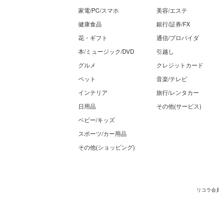
家電/PC/スマホ
美容/エステ
健康食品
銀行/証券/FX
花・ギフト
通信/プロバイダ
本/ミュージック/DVD
引越し
グルメ
クレジットカード
ペット
音楽/テレビ
インテリア
旅行/レンタカー
日用品
その他(サービス)
ベビー/キッズ
スポーツ/カー用品
その他(ショッピング)
リコラ会