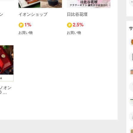
ン
イオンショップ
日比谷花壇
1%
2.5%
サ
お買い物
お買い物
ノオン
O …