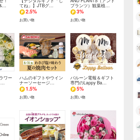
せ！
【デジタルギフト「し
AND PLANTS（アンド
&…
てね」】JTBグ…
プランツ）観葉植…
2.5%
3%
お買い物
お買い物
ラワー
ハムのギフトやウイン
バルーン電報＆ギフト
I…
ナーソーセージ…
専門のLappy Ba…
1.5%
5%
お買い物
お買い物