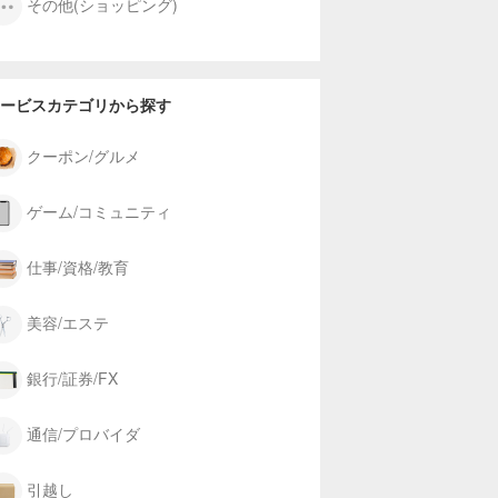
その他(ショッピング)
ービスカテゴリから探す
クーポン/グルメ
ゲーム/コミュニティ
仕事/資格/教育
美容/エステ
銀行/証券/FX
通信/プロバイダ
引越し