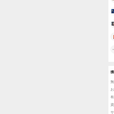
獲
無
お
有
資
サ