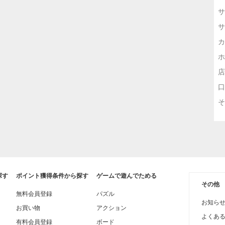
サ
サ
カ
ホ
店
口
そ
探す
ポイント獲得条件から探す
ゲームで遊んでためる
その他
無料会員登録
パズル
お知ら
お買い物
アクション
よくあ
有料会員登録
ボード