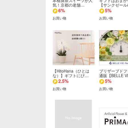
本格抹茶スイーツが人
ギフトはおまか
気！京都の老舗…
【サンクゼール
6%
5%
お買い物
お買い物
【HitoHana（ひとは
ブリザーブドフ
な）】ギフトにぴ…
通販【BELLE V
2.5%
5%
お買い物
お買い物