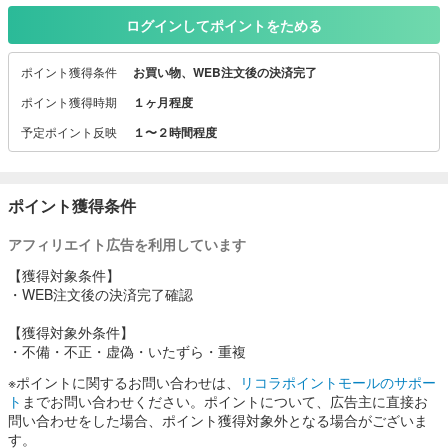
験する）をギフト／価値ある贈り物として贈ることができる新しい
カタチです。
ログインしてポイントをためる
■従来の旅行プレゼント
ポイント獲得条件
お買い物、WEB注文後の決済完了
１.旅行券（相手に探す・選ぶ・予約する・精算するといった手間が
発生）
ポイント獲得時期
１ヶ月程度
２.旅行を予約してプレゼント（行き先・日程などが限定されるため
予定ポイント反映
１〜２時間程度
サプライズ感が無い）
＜特徴＞
１.購入者／贈る側がデジタル上で、相手に体験してもらいたいプラ
ポイント獲得条件
ン・施設を決めてからダイレクトに贈るこ とができる（約1000プラ
ン）
アフィリエイト広告を利用しています
２.デジタル上で入力した相手へのメッセージ・思いをレターにして
贈ることができる
【獲得対象条件】
３.「このホテル」の「このプラン」を贈りたいというニーズに応え
・WEB注文後の決済完了確認
た、旅・体験がプレゼントできる「感動体験ギフト」
【獲得対象外条件】
・不備・不正・虚偽・いたずら・重複
※ポイントに関するお問い合わせは、
リコラポイントモールのサポー
ト
までお問い合わせください。ポイントについて、広告主に直接お
問い合わせをした場合、ポイント獲得対象外となる場合がございま
す。