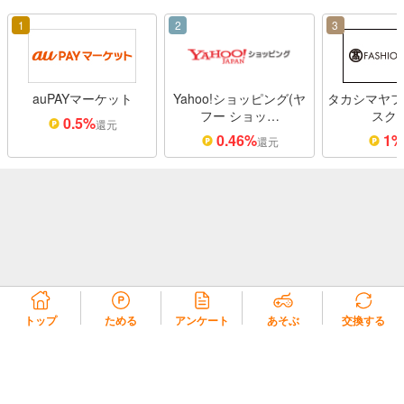
1
2
3
auPAYマーケット
Yahoo!ショッピング(ヤ
タカシマヤフ
フー ショッ…
スク
0.5%
還元
0.46%
1
還元
トップ
ためる
アンケート
あそぶ
交換する
リコラ会員規約
リコラポイント利用規約
リコラポイントモール利用規約
プライバシーポリシー
会社概要
よくある質問・お問い合わせ