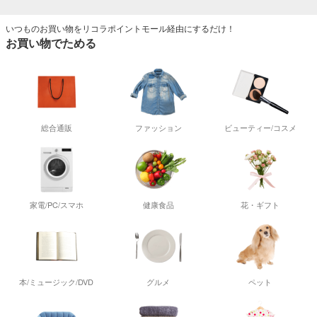
いつものお買い物をリコラポイントモール経由にするだけ！
お買い物でためる
総合通販
ファッション
ビューティー/コスメ
家電/PC/スマホ
健康食品
花・ギフト
本/ミュージック/DVD
グルメ
ペット