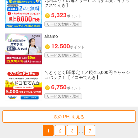
九州エリアの電力サービス【新出光 / イデッ
クスでんき】
5,323
ポイント
サービス契約・取引
ahamo
12,500
ポイント
サービス契約・取引
＼とくとくBB限定！／現金5,000円キャッシ
ュバック！【ドコモでんき】
6,750
ポイント
サービス契約・取引
次の15件を見る
1
2
3
…
7