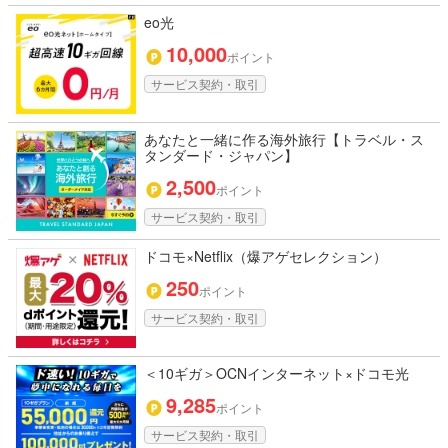
eo光
10,000
ポイント
サービス契約・取引
あなたと一緒に作る海外旅行【トラベル・ス
タンダード・ジャパン】
2,500
ポイント
サービス契約・取引
ドコモ×Netflix（爆アゲセレクション）
250
ポイント
サービス契約・取引
＜10ギガ＞OCNインターネット×ドコモ光
9,285
ポイント
サービス契約・取引