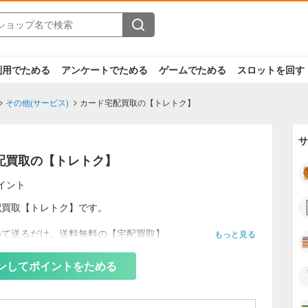
利用でためる
アンケートでためる
ゲームでためる
スロットを回す
その他(サービス)
カード宅配買取の【トレトク】
サ
配買取の【トレトク】
イント
配買取【トレトク】です。
めて送るだけ、送料無料の【宅配買取】
もっと見る
配キット（ダンボールなどの資材一式）をお送りします。
完全無料です。
ンしてポイントをためる
仕分けは【一切不要】
やファイルに入ったままでも買取OKです。