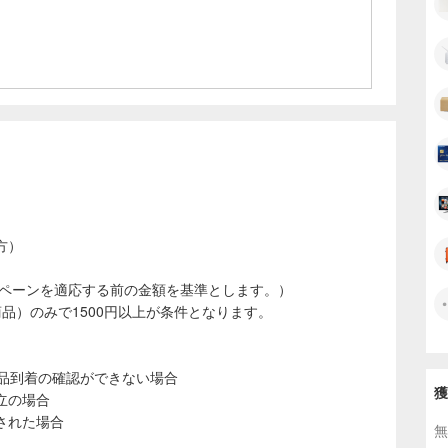
一枚一枚、キズや折れがつかないように丁寧に査定します。
カ専門の査定士】が在籍
もトレカに携わっているベテラン現役プレイヤーが査定いた
ごとに】査定金額をお出しします
ついたカードは、1枚ごとに買取金額の明細をお出ししま
カードリストを公開しているので、おおよその査定額を事前
ただけます。
方）
ンペーンを適応する前の金額を基準とします。）
品）のみで1500円以上が条件となります。
商品到着の確認ができない場合
獲
立の場合
された場合
無