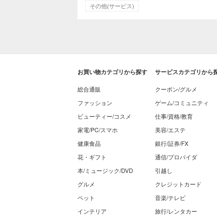
その他(サービス)
お買い物カテゴリから探す
サービスカテゴリから
総合通販
クーポン/グルメ
ファッション
ゲーム/コミュニティ
ビューティー/コスメ
仕事/資格/教育
家電/PC/スマホ
美容/エステ
健康食品
銀行/証券/FX
花・ギフト
通信/プロバイダ
本/ミュージック/DVD
引越し
グルメ
クレジットカード
ペット
音楽/テレビ
インテリア
旅行/レンタカー