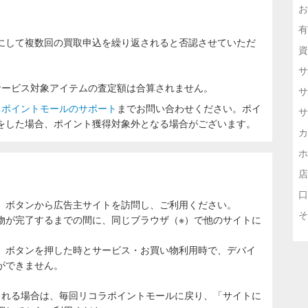
お
有
にして複数回の買取申込を繰り返されると否認させていただ
資
サ
ービス対象アイテムの査定額は合算されません。
サ
ラポイントモールのサポート
までお問い合わせください。ポイ
サ
をした場合、ポイント獲得対象外となる場合がございます。
カ
ホ
店
口
」ボタンから広告主サイトを訪問し、ご利用ください。
そ
物が完了するまでの間に、同じブラウザ（※）で他のサイトに
。
」ボタンを押した時とサービス・お買い物利用時で、デバイ
ができません。
される場合は、毎回リコラポイントモールに戻り、「サイトに