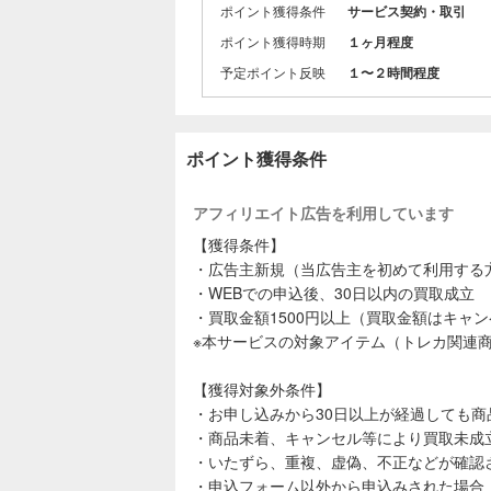
・カードは
ポイント獲得条件
サービス契約・取引
ポイント獲得時期
１ヶ月程度
３．【トレ
・10年以上
予定ポイント反映
１〜２時間程度
します。
４．【1枚
・お値段が
ポイント獲得条件
す。
・高価買取
アフィリエイト広告を利用しています
にお調べい
【獲得条件】
・広告主新規（当広告主を初めて利用する
・WEBでの申込後、30日以内の買取成立
・買取金額1500円以上（買取金額はキャ
※本サービスの対象アイテム（トレカ関連商
【獲得対象外条件】
・お申し込みから30日以上が経過しても
・商品未着、キャンセル等により買取未成
・いたずら、重複、虚偽、不正などが確認
・申込フォーム以外から申込みされた場合