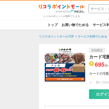
レジルのポイントが無料でたまる
トップ
お買い物でためる
サービス
リコラポイントモールTOP
サービス利用でためる
初回限定
カード宅
695
ポ
カードの宅
１．箱に詰
・無料で宅
・手数料は
ログイ
２．面倒な
・スリーブ