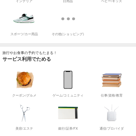
インテリア
日用品
ベビー/キッズ
スポーツ/カー用品
その他(ショッピング)
旅行やお食事の予約でもたまる！
サービス利用でためる
クーポン/グルメ
ゲーム/コミュニティ
仕事/資格/教育
美容/エステ
銀行/証券/FX
通信/プロバイダ