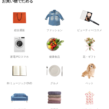
お買い物でためる
総合通販
ファッション
ビューティー/コスメ
家電/PC/スマホ
健康食品
花・ギフト
本/ミュージック/DVD
グルメ
ペット