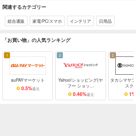
関連するカテゴリー
総合通販
家電/PC/スマホ
インテリア
日用品
「お買い物」の人気ランキング
1
2
3
auPAYマーケット
Yahoo!ショッピング(ヤ
タカシマヤフ
フー ショッ…
スク
0.5%
還元
0.46%
1
還元