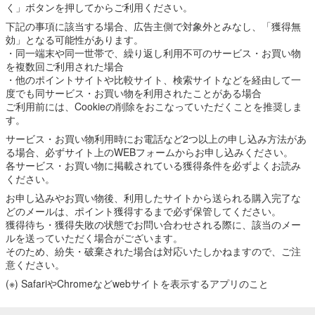
く」ボタンを押してからご利用ください。
下記の事項に該当する場合、広告主側で対象外とみなし、「獲得無
効」となる可能性があります。
・同一端末や同一世帯で、繰り返し利用不可のサービス・お買い物
を複数回ご利用された場合
・他のポイントサイトや比較サイト、検索サイトなどを経由して一
度でも同サービス・お買い物を利用されたことがある場合
ご利用前には、Cookieの削除をおこなっていただくことを推奨しま
す。
サービス・お買い物利用時にお電話など2つ以上の申し込み方法があ
る場合、必ずサイト上のWEBフォームからお申し込みください。
各サービス・お買い物に掲載されている獲得条件を必ずよくお読み
ください。
お申し込みやお買い物後、利用したサイトから送られる購入完了な
どのメールは、ポイント獲得するまで必ず保管してください。
獲得待ち・獲得失敗の状態でお問い合わせされる際に、該当のメー
ルを送っていただく場合がございます。
そのため、紛失・破棄された場合は対応いたしかねますので、ご注
意ください。
(※) SafariやChromeなどwebサイトを表示するアプリのこと