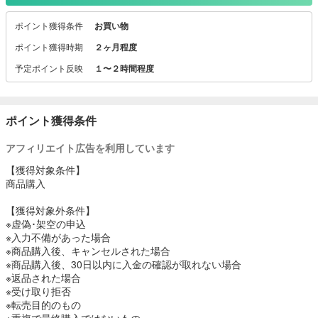
約2万点の幅広いラインナップで、おうちづくりのお手伝いいたしま
ポイント獲得条件
お買い物
す。
◆家電、インテリア、屋外家具、ガーデン用品、日用品など商品多
ポイント獲得時期
２ヶ月程度
数◆
予定ポイント反映
１〜２時間程度
新しい生活をはじめる"あなた"に ちょうど良い新生活セットもござ
います！
ポイント獲得条件
法人様・自治体様・各種団体様のお見積り相談も大歓迎です！
アフィリエイト広告を利用しています
【獲得対象条件】
商品購入
【獲得対象外条件】
※虚偽･架空の申込
※入力不備があった場合
※商品購入後、キャンセルされた場合
※商品購入後、30日以内に入金の確認が取れない場合
※返品された場合
※受け取り拒否
※転売目的のもの
※重複で最終購入ではないもの