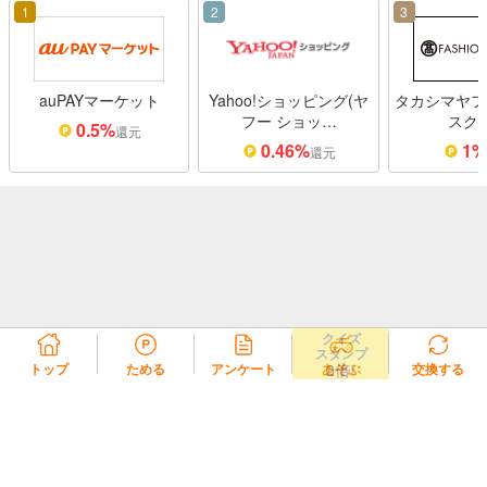
1
2
3
auPAYマーケット
Yahoo!ショッピング(ヤ
タカシマヤフ
フー ショッ…
スク
0.5%
還元
0.46%
1
還元
クイズ
スタンプ
2倍!
トップ
ためる
アンケート
あそぶ
交換する
リコラ会員規約
リコラポイント利用規約
リコラポイントモール利用規約
プライバシーポリシー
会社概要
よくある質問・お問い合わせ