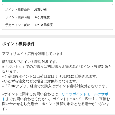
入会金・年会費は無料、土日の夜９時までお好きな時間を指 定でき
ポイント獲得条件
お買い物
るなど、Ｏｉｓｉｘならではの細やかなサービスも好評です。お好
きな商品を少量からもご購入いただけるので、 単身者からファミリ
ポイント獲得時期
４ヶ月程度
ーまで幅広い層のお客様のニーズにマッ チします。
予定ポイント反映
１〜２日程度
ポイント獲得条件
アフィリエイト広告を利用しています
商品購入でポイント獲得対象です。
※「おいトク」でのご購入は初回購入金額のみがポイント獲得対象と
なります。
※予定獲得ポイントは出荷日翌日より3日後に反映されます。
※いたずら注文などの場合は対象外となります。
※「Oisixアプリ」経由での購入はポイント獲得対象外となります。
※ポイントに関するお問い合わせは、
リコラポイントモールのサポー
ト
までお問い合わせください。ポイントについて、広告主に直接お
問い合わせをした場合、ポイント獲得対象外となる場合がございま
す。