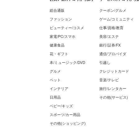
総合通販
クーポン/グルメ
ファッション
ゲーム/コミュニティ
ビューティー/コスメ
仕事/資格/教育
家電/PC/スマホ
美容/エステ
健康食品
銀行/証券/FX
花・ギフト
通信/プロバイダ
本/ミュージック/DVD
引越し
グルメ
クレジットカード
ペット
音楽/テレビ
インテリア
旅行/レンタカー
日用品
その他(サービス)
ベビー/キッズ
スポーツ/カー用品
その他(ショッピング)