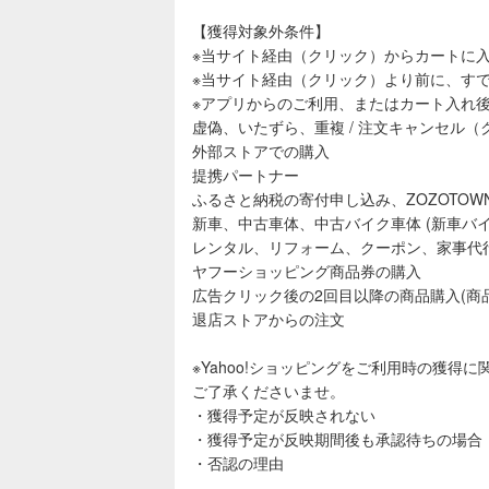
【獲得対象外条件】
※当サイト経由（クリック）からカートに入
※当サイト経由（クリック）より前に、す
※アプリからのご利用、またはカート入れ
虚偽、いたずら、重複 / 注文キャンセル
外部ストアでの購入
提携パートナー
ふるさと納税の寄付申し込み、ZOZOTOWN、Yah
新車、中古車体、中古バイク車体 (新車バ
レンタル、リフォーム、クーポン、家事代
ヤフーショッピング商品券の購入
広告クリック後の2回目以降の商品購入(商
退店ストアからの注文
※Yahoo!ショッピングをご利用時の獲
ご了承くださいませ。
・獲得予定が反映されない
・獲得予定が反映期間後も承認待ちの場合
・否認の理由