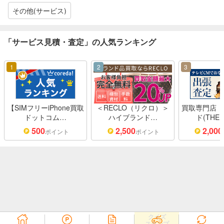
その他(サービス)
「サービス見積・査定」の人気ランキング
1
2
3
【SIMフリーiPhone買取
＜RECLO（リクロ）＞
買取専門店「
ドットコム…
ハイブランド…
ド(THE
500
2,500
2,000
ポイント
ポイント
クイズ
スタンプ