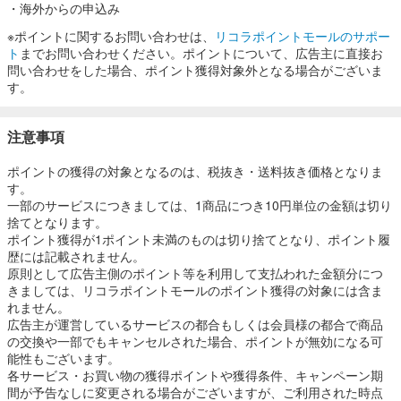
これでは結局商品を送るまで買取金額が分かりません。
・海外からの申込み
宅配買取では送る前に、店頭買取や出張買取も事前査定で実際の買
※ポイントに関するお問い合わせは、
リコラポイントモールのサポー
取金額がわかるので安心です。
ト
までお問い合わせください。ポイントについて、広告主に直接お
※申告内容に間違いがない場合のみ事前査定金額で買取を行っており
問い合わせをした場合、ポイント獲得対象外となる場合がございま
ます。
す。
注意事項
ポイントの獲得の対象となるのは、税抜き・送料抜き価格となりま
す。
一部のサービスにつきましては、1商品につき10円単位の金額は切り
捨てとなります。
ポイント獲得が1ポイント未満のものは切り捨てとなり、ポイント履
歴には記載されません。
原則として広告主側のポイント等を利用して支払われた金額分につ
きましては、リコラポイントモールのポイント獲得の対象には含ま
れません。
広告主が運営しているサービスの都合もしくは会員様の都合で商品
の交換や一部でもキャンセルされた場合、ポイントが無効になる可
能性もございます。
各サービス・お買い物の獲得ポイントや獲得条件、キャンペーン期
間が予告なしに変更される場合がございますが、ご利用された時点