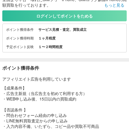
額買取を行っております。
もっと見る
現在は、docomo.au.SoftBankも簡単にSIMロック解除ができるよう
になりました。
ログインしてポイントをためる
全国対応！
ポイント獲得条件
サービス見積・査定、買取成立
かんたん！宅配買取で全国どこでも対応。ネット申込み、送るだ
け！最短即日お支払い
ポイント獲得時期
１ヶ月程度
予定ポイント反映
１〜２時間程度
他店対抗！
比較大歓迎！大手買取店・他店より高く買取することが当店のモッ
トーです！
ポイント獲得条件
スピード対応
匿名OK 事前査定で安心！スピーディーに正確な買取金額をご返信い
アフィリエイト広告を利用しています
たします！
【成果条件】
docomo.au.SoftBankも簡単にSIMロック解除が可能です！
・広告主新規（当広告主を初めて利用する方）
※My docomoからなどは手数料無料でSIMロック解除が可能です。
・WEB申し込み後、15日以内の買取成約
当店では事前に実際の買取金額をご案内しており、査定金額は責任
【否認条件 】
を持って買取を行っております。
・問合わせフォーム経由の申し込み
他店のように「5000円～10000円」という無責任な査定は行いませ
・LINE無料買取査定からの申し込み
ん。
・入力内容不備、いたずら、コピー品や買取不可商品