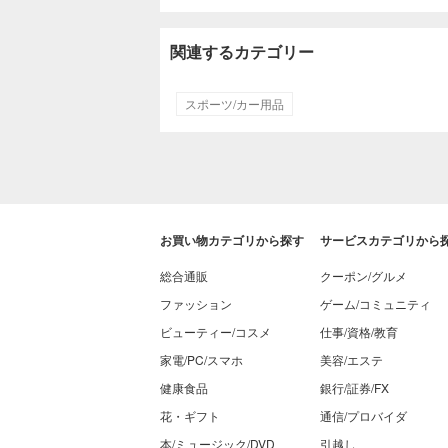
関連するカテゴリー
スポーツ/カー用品
お買い物カテゴリから探す
サービスカテゴリから
総合通販
クーポン/グルメ
ファッション
ゲーム/コミュニティ
ビューティー/コスメ
仕事/資格/教育
家電/PC/スマホ
美容/エステ
健康食品
銀行/証券/FX
花・ギフト
通信/プロバイダ
本/ミュージック/DVD
引越し