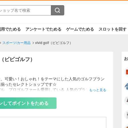
利用でためる
アンケートでためる
ゲームでためる
スロットを回す
スポーツ/カー用品
vivid golf（ビビゴルフ）
golf（ビビゴルフ）
お
は、可愛い！おしゃれ！をテーマにした人気のゴルフブラン
ん揃ったセレクトショップです☆
デル、プロゴルファーも愛用している 人気のブランド、アク
もっと見る
小物などの限定商品が豊富！
ンしてポイントをためる