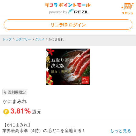
スロット
リコラID ログイン
トップ
カテゴリー
グルメ
かにまみれ
初回利用限定
かにまみれ
3.81%
還元
【かにまみれ】
業界最高水準（4特）の毛ガニを産地直送！
もっと見る
〜北海道から新鮮な「カニ・いくら・野菜」を産地直送〜