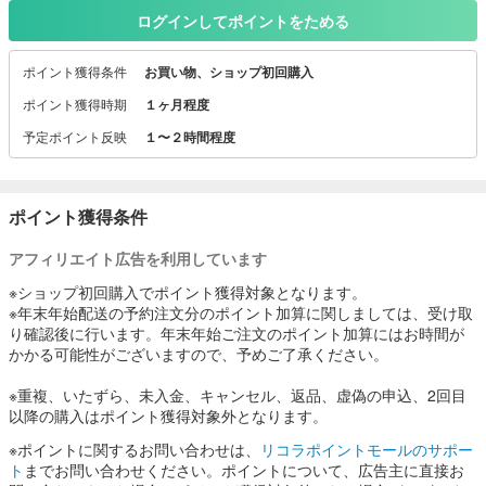
通販業界では安定した仕入れの難しさからなかなか実現しなかっ
ログインしてポイントをためる
た、「業界最高水準 3特〜4特」の毛ガニ販売を、
独自のネットワークにより実現！
ポイント獲得条件
お買い物、ショップ初回購入
ポイント獲得時期
１ヶ月程度
予定ポイント反映
１〜２時間程度
ポイント獲得条件
アフィリエイト広告を利用しています
※ショップ初回購入でポイント獲得対象となります。
※年末年始配送の予約注文分のポイント加算に関しましては、受け取
り確認後に行います。年末年始ご注文のポイント加算にはお時間が
かかる可能性がございますので、予めご了承ください。
※重複、いたずら、未入金、キャンセル、返品、虚偽の申込、2回目
以降の購入はポイント獲得対象外となります。
※ポイントに関するお問い合わせは、
リコラポイントモールのサポー
ト
までお問い合わせください。ポイントについて、広告主に直接お