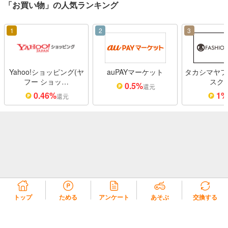
「お買い物」の人気ランキング
1
2
3
Yahoo!ショッピング(ヤ
auPAYマーケット
タカシマヤフ
フー ショッ…
スク
0.5%
還元
0.46%
1
還元
トップ
ためる
アンケート
あそぶ
交換する
リコラ会員規約
リコラポイント利用規約
リコラポイントモール利用規約