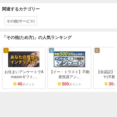
関連するカテゴリー
その他(サービス)
「その他(ため方)」の人気ランキング
1
2
3
お住まいアンケートでA
【イー・トラスト】不動
【全認証】Oh
mazonギフト…
産投資アン…
ヤ)不動
40
500
30
ポイント
ポイント
ポ