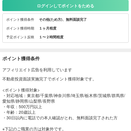
金不透明なこの時代に
ログインしてポイントをためる
安定した収入源を現役時代に無理なく確保できるんです。知らない
あなたは損してる！
ポイント獲得条件
その他(ため方)、無料面談完了
キャンペーン実施中☆
ポイント獲得時期
１ヶ月程度
マンション経営を知りたい人はこの機会に是非ご応募ください☆☆
予定ポイント反映
１〜２時間程度
ポイント獲得条件
アフィリエイト広告を利用しています
不動産投資面談実施完了でポイント獲得対象です。
<ポイント獲得対象>
・対応地域：東京都/千葉県/神奈川県/埼玉県/栃木県/茨城県/群馬県/
愛知県/静岡県/山梨県/長野県
・年収：500万円以上
・年齢：20歳以上
・30日以内に電話での本人確認がとれ、無料面談完了された方
※下記のご職業の方は対象外です。