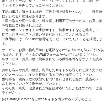
ポイントモールに戻り、「サイトに行く」もしくは「買い物に行
く」ボタンを押してからご利用ください。
下記の事項に該当する場合、広告主側で対象外とみなし、「獲得無
効」となる可能性があります。
・同一端末や同一世帯で、繰り返し利用不可のサービス・お買い物
を複数回ご利用された場合
・他のポイントサイトや比較サイト、検索サイトなどを経由して一
度でも同サービス・お買い物を利用されたことがある場合
ご利用前には、Cookieの削除をおこなっていただくことを推奨しま
す。
サービス・お買い物利用時にお電話など2つ以上の申し込み方法があ
る場合、必ずサイト上のWEBフォームからお申し込みください。
各サービス・お買い物に掲載されている獲得条件を必ずよくお読み
ください。
お申し込みやお買い物後、利用したサイトから送られる購入完了な
どのメールは、ポイント獲得するまで必ず保管してください。
獲得待ち・獲得失敗の状態でお問い合わせされる際に、該当のメー
ルを送っていただく場合がございます。
そのため、紛失・破棄された場合は対応いたしかねますので、ご注
意ください。
(※) SafariやChromeなどwebサイトを表示するアプリのこと