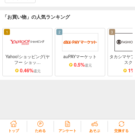
「お買い物」の人気ランキング
1
2
3
Yahoo!ショッピング(ヤ
auPAYマーケット
タカシマヤフ
フー ショッ…
スク
0.5%
還元
0.46%
1
還元
トップ
ためる
アンケート
あそぶ
交換する