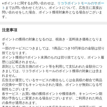
※ポイントに関するお問い合わせは、
リコラポイントモールのサポー
楽天市場 ショップオブ・ジ・エリア受賞 他
ト
までお問い合わせください。ポイントについて、広告主に直接お
問い合わせをした場合、ポイント獲得対象外となる場合がございま
2010年
す。
モバイルコマース大賞 グランプリ受賞
2009年
注意事項
Yahoo!!ショッピング 2月月間ベストストア 他
ポイントの獲得の対象となるのは、税抜き・送料抜き価格となりま
2008年
す。
ポケットビッダーズ ７月特別賞店舗
一部のサービスにつきましては、1商品につき10円単位の金額は切り
ベストECショップ大賞2008bidders賞 他
捨てとなります。
ポイント獲得が1ポイント未満のものは切り捨てとなり、ポイント履
歴には記載されません。
【取り扱いメディア】 nonno JELLY BLENDA SEDAなど各女性
原則として広告主側のポイント等を利用して支払われた金額分につ
雑誌で話題！雑誌モデルや有名モデルの紹介も多数有！
きましては、リコラポイントモールのポイント獲得の対象には含ま
れません。
浴衣 高見え デート
広告主が運営しているサービスの都合もしくは会員様の都合で商品
の交換や一部でもキャンセルされた場合、ポイントが無効になる可
能性もございます。
各サービス・お買い物の獲得ポイントや獲得条件、キャンペーン期
間が予告なしに変更される場合がございますが、ご利用された時点
の条件が適用されます。
条件を達成しているかどうかは各広告主ではなく、代理店が行って