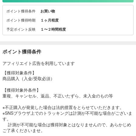
JJモデル、Scawaiiモデル、arモデル、Rayモデルが活躍しておりま
ポイント獲得条件
お買い物
す!!
ポイント獲得時期
１ヶ月程度
<ＡＷＡＲＤ 受賞履歴>
予定ポイント反映
１〜２時間程度
2015年3月
モバイルコマース大賞総合準グランプリ
Yahoo!年間ベストストア
ポンパレモール年間ベストショップグランプリ受賞 他
ポイント獲得条件
2014年3月
アフィリエイト広告を利用しています
モバイルコマース大賞総合グランプリ
Yahoo!年間ベストストア
【獲得対象条件】
楽天ショップ オブ ジ エリア受賞 他
商品購入（入金/受取必須）
2013年3月
【獲得対象外条件】
モバイルコマース大賞総合準グランプリ受賞 他
重複、キャンセル、返品、不正いたずら、未入金のもの等
※不正購入が発覚した場合は法的措置をとらせていただきます。
2012年
※SNSブラウザ上でのトラッキングは計測が不可能な場合がございま
モバイルコマース大賞 準グランプリ受賞 他
す。
計測が不可能な場合は獲得対象とはなりませんので、あらかじめ
2011年
ご了承くださいませ。
YAHOOショッピング!! 年間ベストストア 第3位受賞