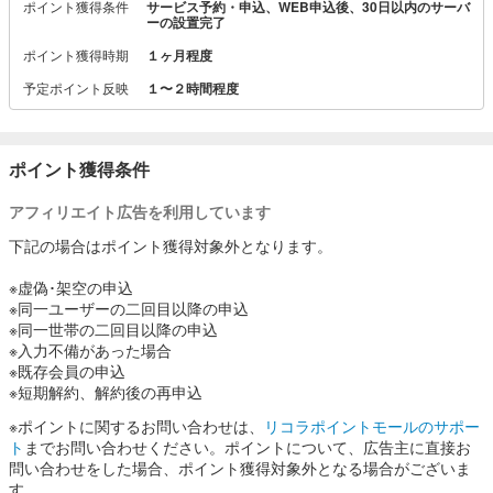
ポイント獲得条件
サービス予約・申込、WEB申込後、30日以内のサーバ
・ボトルの受け取りのタイミングが合わない
ーの設置完了
・ボトルが重くて苦労している
ポイント獲得時期
１ヶ月程度
こんなお悩みをお持ちの方は、是非一度ご検討ください。
予定ポイント反映
１〜２時間程度
ポイント獲得条件
アフィリエイト広告を利用しています
下記の場合はポイント獲得対象外となります。
※虚偽･架空の申込
※同一ユーザーの二回目以降の申込
※同一世帯の二回目以降の申込
※入力不備があった場合
※既存会員の申込
※短期解約、解約後の再申込
※ポイントに関するお問い合わせは、
リコラポイントモールのサポー
ト
までお問い合わせください。ポイントについて、広告主に直接お
問い合わせをした場合、ポイント獲得対象外となる場合がございま
す。