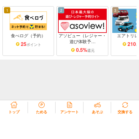
1
2
3
食べログ（予約）
アソビュー（レジャー・
エアトリレ
遊び体験予…
25
210
ポイント
0.5%
還元
トップ
ためる
アンケート
あそぶ
交換する
リコラ会員規約
リコラポイント利用規約
リコラポイントモール利用規約
プライバシーポリシー
会社概要
よくある質問・お問い合わせ