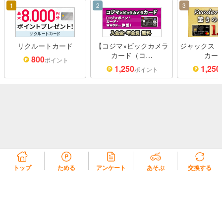
1
2
3
リクルートカード
【コジマ×ビックカメラ
ジャックス「
カード（コ…
カー
800
ポイント
1,250
1,250
ポイント
トップ
ためる
アンケート
あそぶ
交換する
リコラ会員規約
リコラポイント利用規約
リコラポイントモール利用規約
プライバシーポリシー
会社概要
よくある質問・お問い合わせ