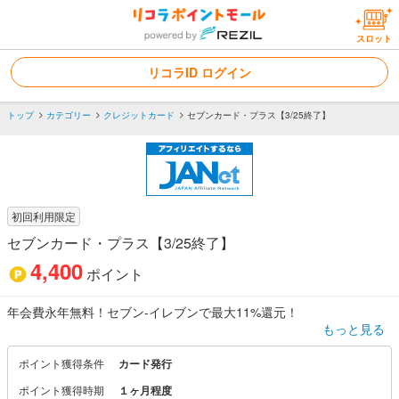
スロット
リコラID ログイン
トップ
カテゴリー
クレジットカード
セブンカード・プラス【3/25終了】
初回利用限定
セブンカード・プラス【3/25終了】
4,400
ポイント
年会費永年無料！セブン‐イレブンで最大11%還元！
もっと見る
※最大11%還元には各種条件がございます。詳しくはセブンカード・
プラスの公式ページをご確認ください。
ポイント獲得条件
カード発行
ポイント獲得時期
１ヶ月程度
セブン‐イレブン以外でもnanacoポイントがたまる！