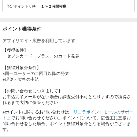
予定ポイント反映
１〜２時間程度
8のつく日（毎月8日、18日、28日）は全国のイトーヨーカドーおよ
びネットスーパーでのカード払いで5%割引！
ポイント獲得条件
アフィリエイト広告を利用しています
【獲得条件】
「セブンカード・プラス」のカード発券
【獲得対象外条件】
※同一ユーザーの二回目以降の発券
※虚偽・架空の申込
【お問い合わせにつきまして】
お申込完了メールがない場合は調査受付不可となりますので獲得さ
れるまで大切に保管ください。
※ポイントに関するお問い合わせは、
リコラポイントモールのサポー
ト
までお問い合わせください。ポイントについて、広告主に直接お
問い合わせをした場合、ポイント獲得対象外となる場合がございま
す。