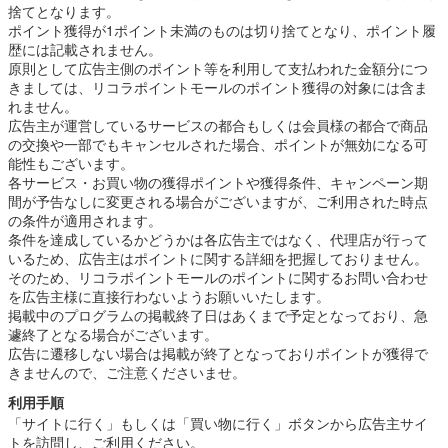
捨てとなります。
ポイント獲得が1ポイント未満のものは切り捨てとなり、ポイント履
歴には記載されません。
原則として広告主側のポイント等を利用して支払われた金額分につ
きましては、リコラポイントモールのポイント獲得の対象には含ま
れません。
広告主が運営しているサービスの都合もしくは会員様の都合で商品
の交換や一部でもキャンセルされた場合、ポイントが無効になる可
能性もございます。
各サービス・お買い物の獲得ポイントや獲得条件、キャンペーン期
間が予告なしに変更される場合がございますが、ご利用された時点
の条件が適用されます。
条件を達成しているかどうかは各広告主ではなく、代理店が行って
いるため、広告主はポイントに関する詳細を把握しておりません。
そのため、リコラポイントモールのポイントに関するお問い合わせ
を広告主様に直接行わないようお願いいたします。
掲載中のプログラムの掲載終了日はあくまで予定となっており、急
遽終了となる場合がございます。
広告に遷移しない場合は掲載が終了となっておりポイントが獲得で
きませんので、ご注意くださいませ。
利用手順
「サイトに行く」もしくは「買い物に行く」ボタンから広告主サイ
トを訪問し、ご利用ください。