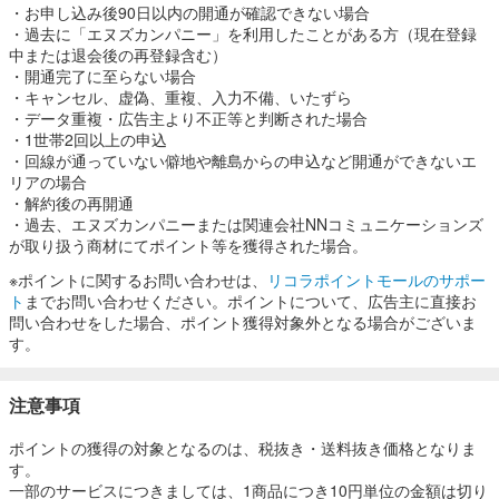
・お申し込み後90日以内の開通が確認できない場合
・過去に「エヌズカンパニー」を利用したことがある方（現在登録
中または退会後の再登録含む）
・開通完了に至らない場合
・キャンセル、虚偽、重複、入力不備、いたずら
・データ重複・広告主より不正等と判断された場合
・1世帯2回以上の申込
・回線が通っていない僻地や離島からの申込など開通ができないエ
リアの場合
・解約後の再開通
・過去、エヌズカンパニーまたは関連会社NNコミュニケーションズ
が取り扱う商材にてポイント等を獲得された場合。
※ポイントに関するお問い合わせは、
リコラポイントモールのサポー
ト
までお問い合わせください。ポイントについて、広告主に直接お
問い合わせをした場合、ポイント獲得対象外となる場合がございま
す。
注意事項
ポイントの獲得の対象となるのは、税抜き・送料抜き価格となりま
す。
一部のサービスにつきましては、1商品につき10円単位の金額は切り