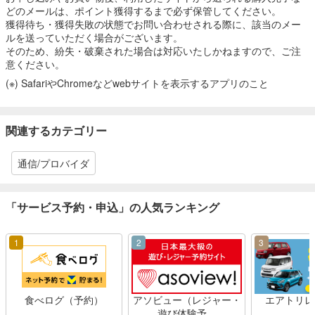
どのメールは、ポイント獲得するまで必ず保管してください。
獲得待ち・獲得失敗の状態でお問い合わせされる際に、該当のメー
ルを送っていただく場合がございます。
そのため、紛失・破棄された場合は対応いたしかねますので、ご注
意ください。
(※) SafariやChromeなどwebサイトを表示するアプリのこと
関連するカテゴリー
通信/プロバイダ
「サービス予約・申込」の人気ランキング
1
2
3
食べログ（予約）
アソビュー（レジャー・
エアトリレ
遊び体験予…