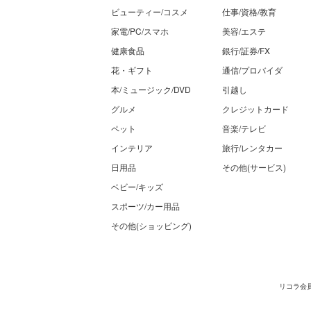
ビューティー/コスメ
仕事/資格/教育
家電/PC/スマホ
美容/エステ
健康食品
銀行/証券/FX
花・ギフト
通信/プロバイダ
本/ミュージック/DVD
引越し
グルメ
クレジットカード
ペット
音楽/テレビ
インテリア
旅行/レンタカー
日用品
その他(サービス)
ベビー/キッズ
スポーツ/カー用品
その他(ショッピング)
リコラ会