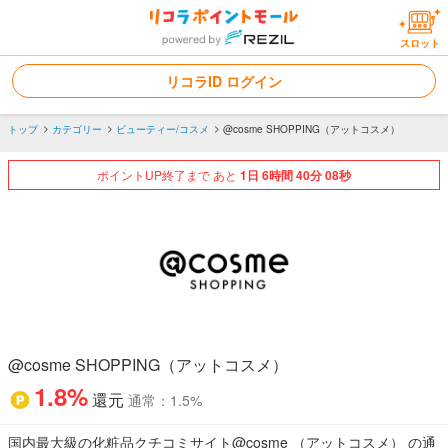
スロット
リコラID ログイン
トップ
カテゴリー
ビューティー/コスメ
@cosme SHOPPING（アットコスメ）
ポイントUP終了まで あと
1
日
6
時間
40
分
08
秒
@cosme SHOPPING（アットコスメ）
1.8%
還元
通常：1.5%
国内最大級の化粧品クチコミサイト@cosme （アットコスメ） の通