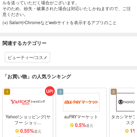
ルを送っていただく場合がございます。
そのため、紛失・破棄された場合は対応いたしかねますので、ご注
意ください。
(※) SafariやChromeなどwebサイトを表示するアプリのこと
関連するカテゴリー
ビューティー/コスメ
「お買い物」の人気ランキング
UP!
1
2
3
Yahoo!ショッピング(ヤ
auPAYマーケット
タカシマヤフ
フー ショッ…
スク
0.5%
還元
0.55%
1
還元