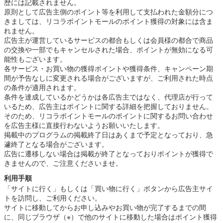
歴には記載されません。
原則として広告主側のポイント等を利用して支払われた金額分につ
きましては、リコラポイントモールのポイント獲得の対象には含ま
れません。
広告主が運営しているサービスの都合もしくは会員様の都合で商品
の交換や一部でもキャンセルされた場合、ポイントが無効になる可
能性もございます。
各サービス・お買い物の獲得ポイントや獲得条件、キャンペーン期
間が予告なしに変更される場合がございますが、ご利用された時点
の条件が適用されます。
条件を達成しているかどうかは各広告主ではなく、代理店が行って
いるため、広告主はポイントに関する詳細を把握しておりません。
そのため、リコラポイントモールのポイントに関するお問い合わせ
を広告主様に直接行わないようお願いいたします。
掲載中のプログラムの掲載終了日はあくまで予定となっており、急
遽終了となる場合がございます。
広告に遷移しない場合は掲載が終了となっておりポイントが獲得で
きませんので、ご注意くださいませ。
利用手順
「サイトに行く」もしくは「買い物に行く」ボタンから広告主サイ
トを訪問し、ご利用ください。
サイトに移動してからお申し込みやお買い物が完了するまでの間
に、同じブラウザ（※）で他のサイトに移動した場合はポイント獲得