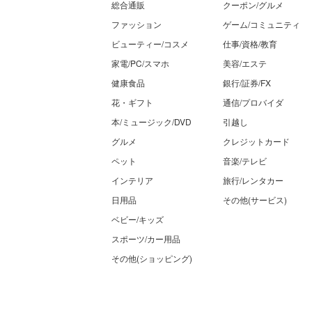
総合通販
クーポン/グルメ
ファッション
ゲーム/コミュニティ
ビューティー/コスメ
仕事/資格/教育
家電/PC/スマホ
美容/エステ
健康食品
銀行/証券/FX
花・ギフト
通信/プロバイダ
本/ミュージック/DVD
引越し
グルメ
クレジットカード
ペット
音楽/テレビ
インテリア
旅行/レンタカー
日用品
その他(サービス)
ベビー/キッズ
スポーツ/カー用品
その他(ショッピング)