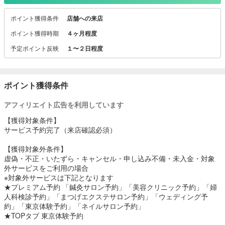
ＷＥＢで予約ができて、お支払いはお店で。簡単にお得なプランの
予約ができるから、
ポイント獲得条件
店舗への来店
記念日や誕生日はもちろん、自分へのごほうびにもぴったり！
ポイント獲得時期
４ヶ月程度
▼レストラン
予定ポイント反映
１〜２日程度
誕生日や記念日にぴったりの高級レストランのディナー予約、合コ
ン・オフィスの歓送迎会には飲み放題予約、
母娘での食事や顔合わせにも最適なランチ予約、優雅なホ テルブッ
フェ予約など、編集部おすすめのレストランが大集合。
ポイント獲得条件
（※ランチ、ブッフェ、期間限定レストランはポイント獲得対象外）
アフィリエイト広告を利用しています
▼ビューティ
運命の美容室が見つかるヘアサロン予約をはじめ、マッサージで心
【獲得対象条件】
も体も癒される リラクサロン予約、ペニンシュラやリッツなど一流
サービス予約完了（来店確認必須）
ホテルのスパ予約ほか、ネイルサロン予約など、キレイになれるビ
ューティサロンが大集合。
【獲得対象外条件】
虚偽・不正・いたずら・キャンセル・申し込み不備・未入金・対象
▼トラベル
外サービスをご利用の場合
いつものデートや誕生日、女子会などに泊まりたい憧れホテルを厳
※対象外サービスは下記となります
選したホテル予約、名物料理が付いた1泊2食付きの温泉予約など、
★プレミアム予約 「鍼灸サロン予約」「美容クリニック予約」「婦
週末デートや記念日などに ぴったりのホテルや温泉が大集合。
人科検診予約」「まつげエクステサロン予約」「ウェディング予
約」「東京体験予約」「ネイルサロン予約」
★TOPタブ 東京体験予約