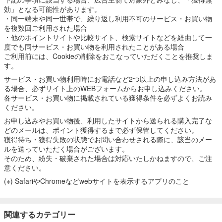
効」となる可能性があります。
・同一端末や同一世帯で、繰り返し利用不可のサービス・お買い物
を複数回ご利用された場合
・他のポイントサイトや比較サイト、検索サイトなどを経由して一
度でも同サービス・お買い物を利用されたことがある場合
ご利用前には、Cookieの削除をおこなっていただくことを推奨しま
す。
サービス・お買い物利用時にお電話など2つ以上の申し込み方法があ
る場合、必ずサイト上のWEBフォームからお申し込みください。
各サービス・お買い物に掲載されている獲得条件を必ずよくお読み
ください。
お申し込みやお買い物後、利用したサイトから送られる購入完了な
どのメールは、ポイント獲得するまで必ず保管してください。
獲得待ち・獲得失敗の状態でお問い合わせされる際に、該当のメー
ルを送っていただく場合がございます。
そのため、紛失・破棄された場合は対応いたしかねますので、ご注
意ください。
(※) SafariやChromeなどwebサイトを表示するアプリのこと
関連するカテゴリー