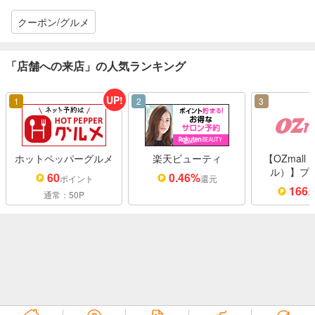
クーポン/グルメ
「店舗への来店」の人気ランキング
UP!
1
2
3
ホットペッパーグルメ
楽天ビューティ
【OZmal
ル）】プ
60
0.46%
ポイント
還元
166
通常：50P