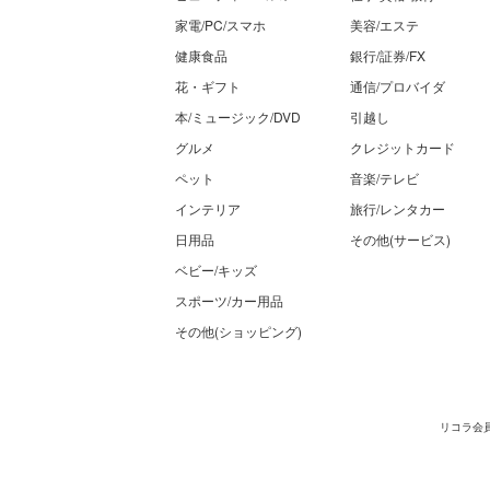
家電/PC/スマホ
美容/エステ
健康食品
銀行/証券/FX
花・ギフト
通信/プロバイダ
本/ミュージック/DVD
引越し
グルメ
クレジットカード
ペット
音楽/テレビ
インテリア
旅行/レンタカー
日用品
その他(サービス)
ベビー/キッズ
スポーツ/カー用品
その他(ショッピング)
リコラ会