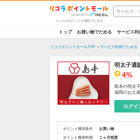
レジルのポイントが無料でたまる
トップ
お買い物でためる
サービス利
リコラポイントモールTOP
サービス利用でためる
明太子通
4%
島本の明太
福岡のお土
ログイ
ポイント獲得条件
お買い物
ポイント獲得時期
１ヶ月程度