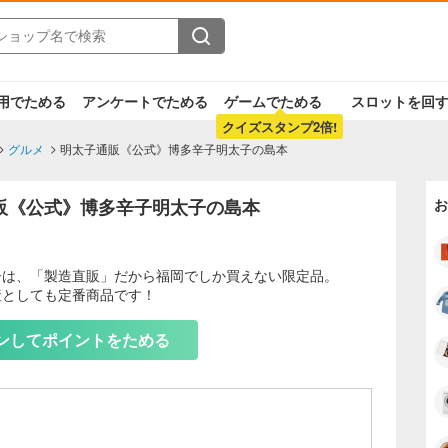
用でためる
アンケートでためる
ゲームでためる
スロットを回
クイズスタンプ2倍!
グルメ
明太子通販《公式》博多辛子明太子の島本
販《公式》博多辛子明太子の島本
お
子は、「製造直販」だから福岡でしか買えない限定品。
産としても定番商品です！
もっと見る
ンしてポイントをためる