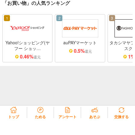
「お買い物」の人気ランキング
1
2
3
Yahoo!ショッピング(ヤ
auPAYマーケット
タカシマヤフ
フー ショッ…
スク
0.5%
還元
0.46%
1
還元
トップ
ためる
アンケート
あそぶ
交換する
リコラ会員規約
リコラポイント利用規約
リコラポイントモール利用規約