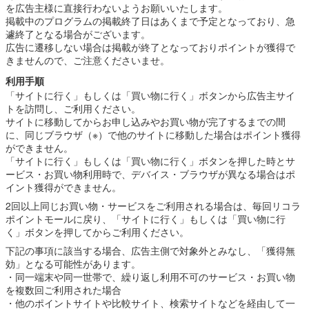
を広告主様に直接行わないようお願いいたします。
るスキンケアライン
掲載中のプログラムの掲載終了日はあくまで予定となっており、急
ドレスリフトの化粧水です。
遽終了となる場合がございます。
肌にハリと弾力を与え、若々しい印象の表情を保ちます。
広告に遷移しない場合は掲載が終了となっておりポイントが獲得で
きませんので、ご注意くださいませ。
利用手順
「サイトに行く」もしくは「買い物に行く」ボタンから広告主サイ
トを訪問し、ご利用ください。
サイトに移動してからお申し込みやお買い物が完了するまでの間
に、同じブラウザ（※）で他のサイトに移動した場合はポイント獲得
ができません。
「サイトに行く」もしくは「買い物に行く」ボタンを押した時とサ
ービス・お買い物利用時で、デバイス・ブラウザが異なる場合はポ
イント獲得ができません。
2回以上同じお買い物・サービスをご利用される場合は、毎回リコラ
ポイントモールに戻り、「サイトに行く」もしくは「買い物に行
く」ボタンを押してからご利用ください。
下記の事項に該当する場合、広告主側で対象外とみなし、「獲得無
効」となる可能性があります。
・同一端末や同一世帯で、繰り返し利用不可のサービス・お買い物
を複数回ご利用された場合
・他のポイントサイトや比較サイト、検索サイトなどを経由して一