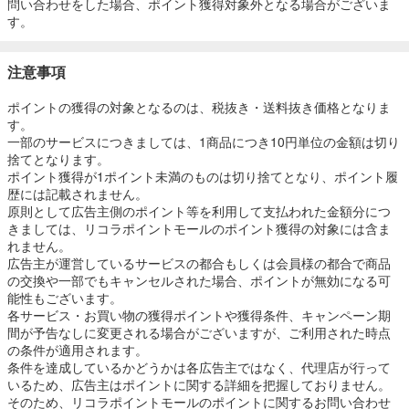
問い合わせをした場合、ポイント獲得対象外となる場合がございま
3.「アルガンオイル」で、毛穴の汚れ・角栓・過剰な皮脂を除去
す。
4.「バオバブオイル」で、水分をキープ。メイク落としで奪われがち
なうるおいを残す
5.「レモングラス」や「ベルガモット」をベースにブレンドしたアロ
注意事項
マで、リラックス
ポイントの獲得の対象となるのは、税抜き・送料抜き価格となりま
す。
■商品情報
一部のサービスにつきましては、1商品につき10円単位の金額は切り
1.お届け内容
捨てとなります。
スキンクリア クレンズ オイル 175ml（たっぷり2ヶ月分）
ポイント獲得が1ポイント未満のものは切り捨てとなり、ポイント履
歴には記載されません。
2オファー.価格
原則として広告主側のポイント等を利用して支払われた金額分につ
通常価格：1,870円（税込）（送料無料）
きましては、リコラポイントモールのポイント獲得の対象には含ま
↓
れません。
アテニア初めての方：1,570円（税込）（送料無料）
広告主が運営しているサービスの都合もしくは会員様の都合で商品
の交換や一部でもキャンセルされた場合、ポイントが無効になる可
能性もございます。
＼さらに／
各サービス・お買い物の獲得ポイントや獲得条件、キャンペーン期
価格はそのままで、人気商品「ドレスリフト ローション」のミニボ
間が予告なしに変更される場合がございますが、ご利用された時点
トル
の条件が適用されます。
30ml（14日分）がセットになります！
条件を達成しているかどうかは各広告主ではなく、代理店が行って
いるため、広告主はポイントに関する詳細を把握しておりません。
「ドレスリフト ローション」
そのため、リコラポイントモールのポイントに関するお問い合わせ
『時計美容』の考え方で、24時間体制で美肌つくりをサポートです