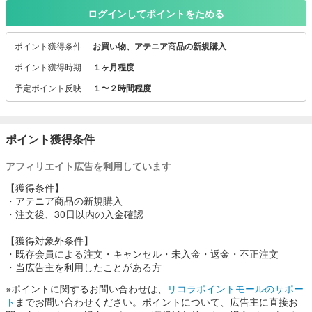
ベストクレンジング
ログインしてポイントをためる
2016 / 2017 / 2018
＼3年連続受賞！／
ポイント獲得条件
お買い物、アテニア商品の新規購入
☆。.:*:・'゜★。☆。.:*:・'゜★。☆。.:*
ポイント獲得時期
１ヶ月程度
予定ポイント反映
１〜２時間程度
◆セールスポイント◆
メイクを落とすだけじゃない。肌色まで明るくする。
大人のためのクレンジングオイル誕生。
ポイント獲得条件
大人肌のくすみ「肌ステイン」の原因
アフィリエイト広告を利用しています
酸素と肌表面のタンパク質が結びつく"酸化"と
余分な糖とタンパク質が結びつく"糖化"に着目し、
【獲得条件】
メイクを落とすだけでなく「肌ステイン」を分解除去して肌色を明
・アテニア商品の新規購入
るくする革新的なクレンジングオイルです。
・注文後、30日以内の入金確認
■スキンクリア クレンズ オイルの特徴
【獲得対象外条件】
1.日本初配合の原料「ロックローズオイル」の抗酸化力で、肌ステイ
・既存会員による注文・キャンセル・未入金・返金・不正注文
ンの原因"酸化"を浮かして除去
・当広告主を利用したことがある方
2.珊瑚草オイルのもつ"糖化抑制効果"により"糖化"へアプローチ
※ポイントに関するお問い合わせは、
リコラポイントモールのサポー
2.エイジングケアで注目を集めている「イモーテルオイル」で、肌ス
ト
までお問い合わせください。ポイントについて、広告主に直接お
テインの発生を防ぐ