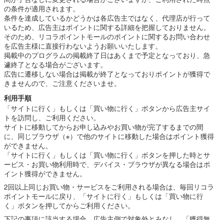
の条件が適用されます。
条件を達成しているかどうかは各広告主ではなく、代理店が行って
いるため、広告主はポイントに関する詳細を把握しておりません。
そのため、リコラポイントモールのポイントに関するお問い合わせ
を広告主様に直接行わないようお願いいたします。
掲載中のプログラムの掲載終了日はあくまで予定となっており、急
遽終了となる場合がございます。
広告に遷移しない場合は掲載が終了となっておりポイントが獲得で
きませんので、ご注意くださいませ。
利用手順
「サイトに行く」もしくは「買い物に行く」ボタンから広告主サイ
トを訪問し、ご利用ください。
サイトに移動してからお申し込みやお買い物が完了するまでの間
に、同じブラウザ（※）で他のサイトに移動した場合はポイント獲得
ができません。
「サイトに行く」もしくは「買い物に行く」ボタンを押した時とサ
ービス・お買い物利用時で、デバイス・ブラウザが異なる場合はポ
イント獲得ができません。
2回以上同じお買い物・サービスをご利用される場合は、毎回リコラ
ポイントモールに戻り、「サイトに行く」もしくは「買い物に行
く」ボタンを押してからご利用ください。
下記の事項に該当する場合、広告主側で対象外とみなし、「獲得無