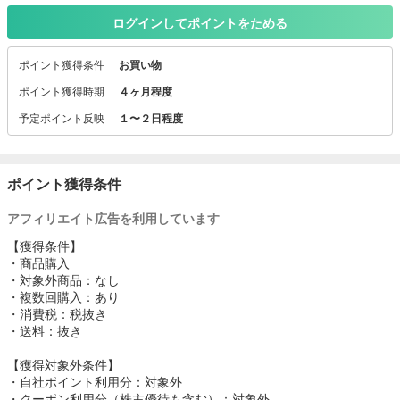
国内シェアNo.1の老舗ドレスシャツ直販です。
ログインしてポイントをためる
あらゆるシーンで活躍できる最新ビジネスシャツをお届けします。
【新規会員登録で200ポイント プレゼント】 7,000円以上お買い上
ポイント獲得条件
お買い物
げで【送料無料】
ポイント獲得時期
４ヶ月程度
予定ポイント反映
１〜２日程度
ポイント獲得条件
アフィリエイト広告を利用しています
【獲得条件】
・商品購入
・対象外商品：なし
・複数回購入：あり
・消費税：税抜き
・送料：抜き
【獲得対象外条件】
・自社ポイント利用分：対象外
・クーポン利用分（株主優待も含む）：対象外