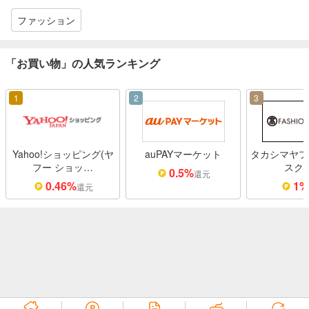
ファッション
「お買い物」の人気ランキング
1
2
3
Yahoo!ショッピング(ヤ
auPAYマーケット
タカシマヤフ
フー ショッ…
スク
0.5%
還元
0.46%
1
還元