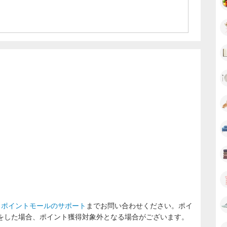
スポットなどの屋外や会社などに冷やしたビールのお届けも
東京23区全域・大阪・神奈川・埼玉の一部地域)
でのお届けは税込2,500円以上で送料無料となります。
飲酒は法律で禁じられています。
ラポイントモールのサポート
までお問い合わせください。ポイ
をした場合、ポイント獲得対象外となる場合がございます。