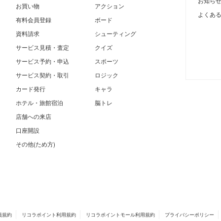
お知ら
お買い物
アクション
よくあ
有料会員登録
ボード
資料請求
シューティング
サービス見積・査定
クイズ
サービス予約・申込
スポーツ
サービス契約・取引
ロジック
カード発行
キャラ
ホテル・旅館宿泊
脳トレ
店舗への来店
口座開設
その他(ため方)
員規約
リコラポイント利用規約
リコラポイントモール利用規約
プライバシーポリシー