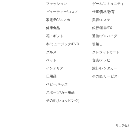
ファッション
ゲーム/コミュニティ
ビューティー/コスメ
仕事/資格/教育
家電/PC/スマホ
美容/エステ
健康食品
銀行/証券/FX
花・ギフト
通信/プロバイダ
本/ミュージック/DVD
引越し
グルメ
クレジットカード
ペット
音楽/テレビ
インテリア
旅行/レンタカー
日用品
その他(サービス)
ベビー/キッズ
スポーツ/カー用品
その他(ショッピング)
リコラ会