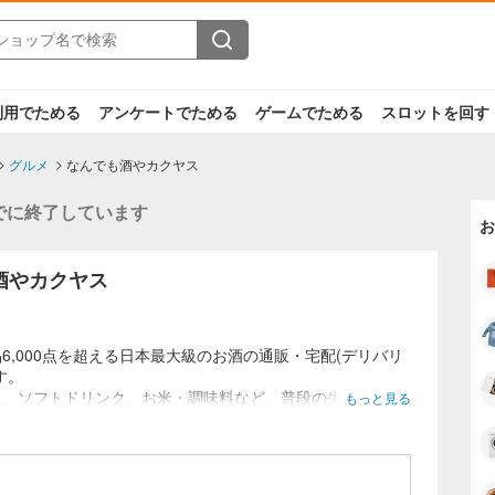
利用でためる
アンケートでためる
ゲームでためる
スロットを回す
グルメ
なんでも酒やカクヤス
でに終了しています
お
酒やカクヤス
6,000点を超える日本最大級のお酒の通販・宅配(デリバリ
す。
も、ソフトドリンク、お米・調味料など、普段の生活に欠か
もっと見る
テムをリーズナブルな価格でご提供しております。
トやお得なワインセットなども豊富に取り揃えております。
も無料にて承ります。カクヤス店舗からのお届けエリアな
の時間帯を選べてビール1本から無料配達いたします。