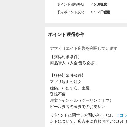
また、BBQ
ポイント獲得時期
２ヶ月程度
できます。(
予定ポイント反映
１〜２日程度
全国へ宅配便
未成年者の
ポイント獲得条件
アフィリエイト広告を利用しています
【獲得対象条件】
商品購入（入金/受取必須）
【獲得対象外条件】
アプリ経由の注文
虚偽、いたずら、重複
登録不備
注文キャンセル（クーリングオフ）
ビール券等の金券でのお支払い
※ポイントに関するお問い合わせは、
リコ
ントについて、広告主に直接お問い合わせ