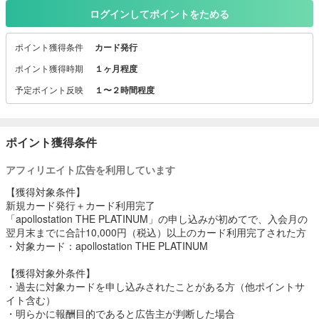
─ apollostation THE PLATINUM ─
ログインしてポイントをためる
……………………………………………………
【1】お得なガソリン割引サービス
ポイント獲得条件
カード発行
apollostationでカードをご利用いただくとガソリン・軽油がずっとお
得！
ポイント獲得時期
１ヶ月程度
入会後1ヶ月間は入会特典でさらにお得です。
予定ポイント反映
１〜２時間程度
【2】最高水準のポイント還元率
apollostation以外のお店のご利用で、ご利用金額1,000円につき12ポ
イント加算！
貯まったポイントは、お好きなアイテムと交換やご請求金額に充当
ポイント獲得条件
【3】プラチナカードでありながら、条件クリアで年会費無料
ショッピングご利用金額累計が年間300万円以上で、
アフィリエイト広告を利用しています
次年度の年会費22,000円（税込）が無料！
【4】プラチナならではの上質な体験
【獲得対象条件】
145ヶ国、650を超える都市にある1,400ヶ所以上の空港ラウンジを
新規カード発行＋カード利用完了
ご利用いただける
「apollostation THE PLATINUM」の申し込みが初めてで、入会月の
「プライオリティ・パス」に無料でご登録いただけます。
翌月末までに合計10,000円（税込）以上のカード利用完了された方
※ご利用回数は年間30回まで無料となります。（2026年8月3日以
・対象カード：apollostation THE PLATINUM
降、ご利用回数は年間5回まで無料となります。）
【獲得対象外条件】
・過去に対象カードを申し込みされたことがある方（他ポイントサ
イト含む）
・明らかに報酬目的であると広告主が判断した場合