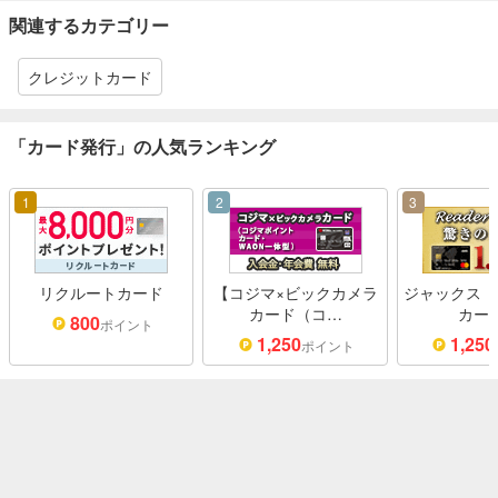
関連するカテゴリー
クレジットカード
「カード発行」の人気ランキング
1
2
3
リクルートカード
【コジマ×ビックカメラ
ジャックス「
カード（コ…
カー
800
ポイント
1,250
1,250
ポイント