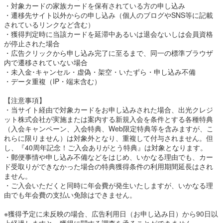
・対象カードの家族カードを保有されている方の申し込み
・遷移先サイト以外からの申し込み（個人のブログやSNS等に記載
されているリンクなど含む）
・獲得判定時に当該カードを延滞中あるいは退会ないしは会員資格
が停止された場合
・広告クリックから申し込み完了に至るまで、同一の標準ブラウザ
内で遷移されていない場合
・未入金･キャンセル・虚偽・架空・いたずら・申し込み不備
・データ重複（IP・端末含む）
【注意事項】
・当サイト経由で対象カードをお申し込みされた場合、出光クレジ
ット株式会社が実施または案内する新規入会を条件とする各種特典
（入会キャンペーン、入会特典、Web限定特典等を含みますが、こ
れらに限りません）は対象外となり、重複して付与されません。但
し、『40周年記念！ご入会ありがとう特典』は対象となります。
・郵便事情や申し込み不備などをはじめ、いかなる理由でも、カー
ド受取りができなかった場合の特典獲得条件の利用期間延長はされ
ません。
・ご入会いただくと同時に年会費が発生いたしますが、いかなる理
由でも年会費の支払い免除はできません。
※獲得予定に未反映の場合、広告利用日（お申し込み日）から90日以
上経過しますと、獲得に関する調査を承ることができません。