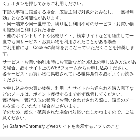
く」ボタンを押してからご利用ください。
下記の事項に該当する場合、広告主側で対象外とみなし、「獲得無
効」となる可能性があります。
・同一端末や同一世帯で、繰り返し利用不可のサービス・お買い物
を複数回ご利用された場合
・他のポイントサイトや比較サイト、検索サイトなどを経由して一
度でも同サービス・お買い物を利用されたことがある場合
ご利用前には、Cookieの削除をおこなっていただくことを推奨しま
す。
サービス・お買い物利用時にお電話など2つ以上の申し込み方法があ
る場合、必ずサイト上のWEBフォームからお申し込みください。
各サービス・お買い物に掲載されている獲得条件を必ずよくお読み
ください。
お申し込みやお買い物後、利用したサイトから送られる購入完了な
どのメールは、ポイント獲得するまで必ず保管してください。
獲得待ち・獲得失敗の状態でお問い合わせされる際に、該当のメー
ルを送っていただく場合がございます。
そのため、紛失・破棄された場合は対応いたしかねますので、ご注
意ください。
(※) SafariやChromeなどwebサイトを表示するアプリのこと