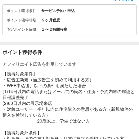
家族の幸せを紡ぐ、あなたの理想の住まい。
家族全員が幸せに過ごす、安全で快適な場所。
ポイント獲得条件
サービス予約・申込
ポイント獲得時期
２ヶ月程度
注文住宅は、あなた好みの間取りや設備を自由に取り入れ、特別な
空間を実現することが可能です。
予定ポイント反映
１〜２時間程度
一方、分譲住宅では、すでに形にされた理想の家で、待つことなく
新しい生活をスタートさせることができます。
実物を見て感じることができるその空間は、想像以上の安心感と満
ポイント獲得条件
足感をもたらしてくれるでしょう。
アフィリエイト広告を利用しています
御浜住宅グループは累計2900棟以上の戸建て住宅を手掛け、磨き抜
【獲得対象条件】
かれた設計実績を持つ御浜住宅グループ。
・広告主新規（当広告主を初めて利用する方）
・WEB申込後、以下の条件を満たした場合
担当の設計士が直接お客様とお打ち合わせをさせていただき、その
(1)14日以内の電話またはメールでの氏名・住所・予約内容の確認と
中での具体的なお声や要望に耳を傾けています。
日程調整完了
豊富な経験から生まれる提案力で、あなたの理想とする住まいを形
(2)60日以内の展示場来店
にします。
・対象ユーザー：半年以内に住宅購入の意思がある方（新規物件の
購入を検討している方）
■御浜住宅グループ3つの強み・こだわり
20歳以上、学生ではない方
(1)枚方で55年、8年連続着工棟数ナンバーワン※の信頼と実績
【獲得対象外条件】
(2)街からプロデュースした、あなたのためのデザイン住宅
・対象展示場での施工対象外エリアに建築を希望されている方