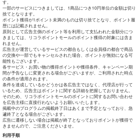
す。
一部のサービスにつきましては、1商品につき10円単位の金額は切り
捨てとなります。
ポイント獲得が1ポイント未満のものは切り捨てとなり、ポイント履
歴には記載されません。
原則として広告主側のポイント等を利用して支払われた金額分につ
きましては、リコラポイントモールのポイント獲得の対象には含ま
れません。
広告主が運営しているサービスの都合もしくは会員様の都合で商品
の交換や一部でもキャンセルされた場合、ポイントが無効になる可
能性もございます。
各サービス・お買い物の獲得ポイントや獲得条件、キャンペーン期
間が予告なしに変更される場合がございますが、ご利用された時点
の条件が適用されます。
条件を達成しているかどうかは各広告主ではなく、代理店が行って
いるため、広告主はポイントに関する詳細を把握しておりません。
そのため、リコラポイントモールのポイントに関するお問い合わせ
を広告主様に直接行わないようお願いいたします。
掲載中のプログラムの掲載終了日はあくまで予定となっており、急
遽終了となる場合がございます。
広告に遷移しない場合は掲載が終了となっておりポイントが獲得で
きませんので、ご注意くださいませ。
利用手順