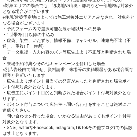
※対象エリアの場合でも、辺境地や山奥・離島など一部地域は対象外
(3)『住設あんしんサポート』で安心の家づくり
となる場合がございます
※住所/建築予定地によっては施工対象外エリアとみなされ、対象外と
あなたや家族にぴったりな安全で快適な住まいを取り揃えていま
なる場合がございます
す。
・予約フォーム内で選択可能な展示場以外への見学
見学のご予約を心よりお待ちしております。
・1世帯2回目以降の申込み
・虚偽、架空、いたずら、情報不備、キャンセル、連絡先不達（不
通）、重複(IP、住所)
・データ重複・入力内容のズレ等広告主より不正等と判断された場
合
・来場予約特典やその他キャンペーンを併用した場合
※別広告経由で問合せ、資料請求、来場等の接触履歴がある場合既存
顧客と判断いたします
・広告主よりポイント目当ての発言があったと判断された場合ポイ
ント付与対象外となります。
・広告主にポイント目的と判断された場合ポイント付与対象外とな
ります。
・ポイント付与について広告主へ問い合わせをすることは絶対にご
遠慮ください。
問い合わせを行った場合、いかなる理由があってもポイント付与
対象外となります。
・SNS(TwitterやFacebook,Instagram,TikTokその他ブログ)での拡散
は禁止となります。