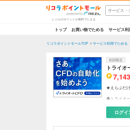
レジルのポイントが無料でたまる
トップ
お買い物でためる
サービス利
リコラポイントモールTOP
サービス利用でためる
初回限定
トライオー
7,14
★えらぶだ
◆トライオ
インヴァス
2024年3
ログイ
店頭株価指数
す。