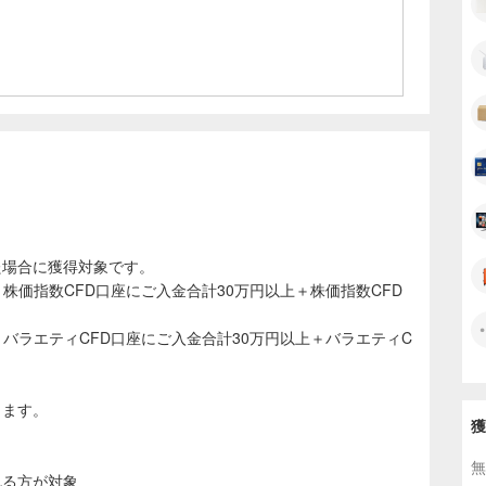
いるトレードルールをえらぶだけで簡単に自動売買を使った
始めることができます。
の考えでトレードルールを作成できる機能も有しており、幅
に利用いただいております。
た場合に獲得対象です。
了＋株価指数CFD口座にご入金合計30万円以上＋株価指数CFD
了＋バラエティCFD口座にご入金合計30万円以上＋バラエティC
します。
獲
無
れる方が対象