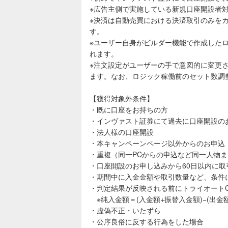
※広告主側で実施している新規口座開設者
※決済は自動売買における決済取引のみを
す。
※ユーザー自身がビルダー機能で作成した
れます。
※注文設定がユーザーの手で意図的に変更
ます。なお、ロジック稼働前のセット数調
【獲得対象外条件】
・既に口座をお持ちの方
・インヴァスト証券にて過去に口座開設の
・法人様の口座開設
・本キャンペーンページ以外からのお申込
・重複（同一PCからの申込など同一人物
・口座開設のお申し込みから60日以内に取
・期間中に入金金額や取引数量など、条件
・判定結果が反映される前にトライオートC
※純入金額＝(入金額+振替入金額)−(出金
・虚偽不正・いたずら
・公序良俗に反する行為をした場合