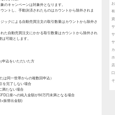
お
対象のキャンペーンは対象外となります。
カウントし、手動決済されたものはカウントから除外されま
有
資
ロジックによる自動売買注文の取引数量はカウントから除外さ
サ
された自動売買注文にかかる取引数量はカウントから除外され
サ
整は可能とします。
サ
カ
ホ
お申込をいただいた方
店
口
または同一世帯からの複数回申込）
そ
引を完了しない場合
に満たない場合
FD口座への純入金額が50万円未満となる場合
額+振替出金額)