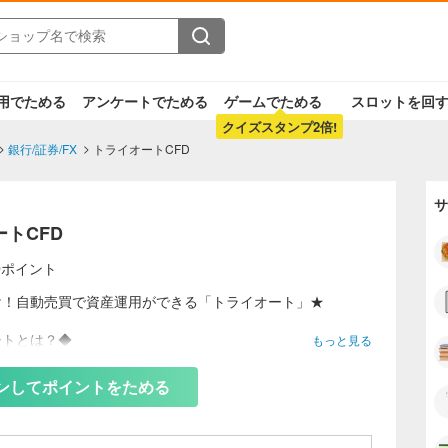
用でためる
アンケートでためる
ゲームでためる
スロットを回
クイズスタンプ2倍!
銀行/証券/FX
トライオートCFD
サ
トCFD
3
ポイント
け！自動売買で資産運用ができる「トライオート」★
ートとは？◆
もっと見る
ト証券が提供する自動売買サービスです。
月に10周年を迎え、このたびCFDが追加されました。
ンしてポイントをためる
CFDとしては業界初の自動売買ができるサービスとなりま