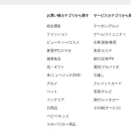
お買い物カテゴリから探す
サービスカテゴリから
総合通販
クーポン/グルメ
ファッション
ゲーム/コミュニティ
ビューティー/コスメ
仕事/資格/教育
家電/PC/スマホ
美容/エステ
健康食品
銀行/証券/FX
花・ギフト
通信/プロバイダ
本/ミュージック/DVD
引越し
グルメ
クレジットカード
ペット
音楽/テレビ
インテリア
旅行/レンタカー
日用品
その他(サービス)
ベビー/キッズ
スポーツ/カー用品