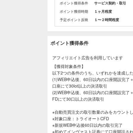
用意されて
ポイント獲得条件
サービス契約・取引
資産運用を
ポイント獲得時期
１ヶ月程度
また、自身
広い経験者
予定ポイント反映
１〜２時間程度
ポイント獲得条件
アフィリエイト広告を利用しています
【獲得対象条件】
以下2つの条件のうち、いずれかを達成し
(1)WEB申込後、60日以内の口座開設完
口座にて30lot以上の決済取引
(2)WEB申込後、60日以内の口座開設完
FDにて30口以上の決済取引
※自動売買注文の取引数量のみをカウント
※対象口座：トライオートCFD
※新規WEB申込後60日以内の取引完了
※初めてインヴァスト証券にて口座開設さ