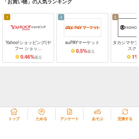
「お買い物」の人気ランキング
1
2
3
Yahoo!ショッピング(ヤ
auPAYマーケット
タカシマヤフ
フー ショッ…
スク
0.5%
還元
0.46%
1
還元
トップ
ためる
アンケート
あそぶ
交換する
リコラ会員規約
リコラポイント利用規約
リコラポイントモール利用規約