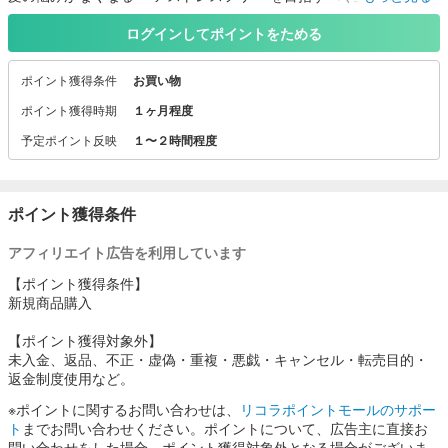
マイナチュレブランドより、白髪にお悩みの女性のためのカラート
リートメントです。
ログインしてポイントをためる
髪のキューティクルを破壊して、毛髪内部から直接染め上げるヘア
カラーは、1回で染まるメリットはあるものの、髪へのダメージが大
ポイント獲得条件
お買い物
きくなります。
だからこそマイナチュレでは、ヘアカラーではなく、「染まり」と
ポイント獲得時期
１ヶ月程度
「髪への負担軽減」を両立させたカラートリートメントを開発して
予定ポイント反映
１〜２時間程度
販売しています。
ポイント獲得条件
アフィリエイト広告を利用しています
【ポイント獲得条件】
新規商品購入
【ポイント獲得対象外】
未入金、返品、不正・虚偽・重複・悪戯・キャンセル・転売目的・
返金制度使用など。
※ポイントに関するお問い合わせは、
リコラポイントモールのサポー
ト
までお問い合わせください。ポイントについて、広告主に直接お
問い合わせをした場合、ポイント獲得対象外となる場合がございま