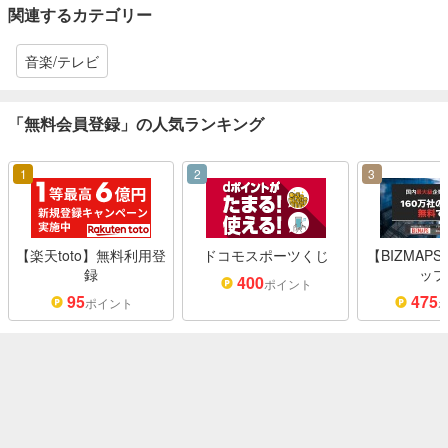
関連するカテゴリー
音楽/テレビ
「無料会員登録」の人気ランキング
1
2
3
【楽天toto】無料利用登
ドコモスポーツくじ
【BIZMAP
録
ップ
400
ポイント
95
475
ポイント