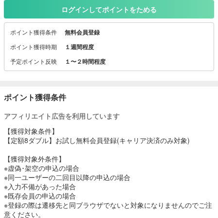
新規登録※1で30日間無料お試し！
ログインしてポイントをためる
本登録後は新作DVD8本までOK！
※2 旧作DVD・CD全品は借り放題！
ポイント獲得条件
無料会員登録
※2枚レンタル中に、さらに2枚レンタルできます。
ポイント獲得時期
１週間程度
※1 初めてのTSUTAYA TV/TSUTAYA DISCASのご利用を指します。
予定ポイント反映
１〜２時間程度
※2 30日間無料お試し期間中は、新作はレンタル対象外です。
※2022年10月2日以前に「TSUTAYA DISCAS」の定額プランの利用を
終了された方であって、
2022年10月3日以降、「TSUTAYA DISCAS」の定額プランを利用
ポイント獲得条件
していない方
アフィリエイト広告を利用しています
定額8ダブルプラン
【獲得対象条件】
月額2,200円（税込）
【定額8ダブル】お試し無料会員登録(キャリア決済のみ対象)
下記決済対応
【獲得対象外条件】
・ドコモ払い
※虚偽･架空の申込の場合
・auかんたん決済
※同一ユーザーの二回目以降の申込の場合
・ソフトバンクまとめ支払い
※入力不備があった場合
・ワイモバイル支払い
※既存会員の申込の場合
※登録の際は遷移先と同ブラウザでないと対象になりませんのでご注
意ください。