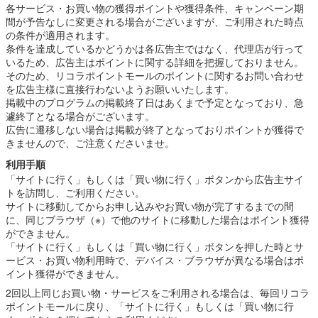
各サービス・お買い物の獲得ポイントや獲得条件、キャンペーン期
間が予告なしに変更される場合がございますが、ご利用された時点
の条件が適用されます。
条件を達成しているかどうかは各広告主ではなく、代理店が行って
いるため、広告主はポイントに関する詳細を把握しておりません。
そのため、リコラポイントモールのポイントに関するお問い合わせ
を広告主様に直接行わないようお願いいたします。
掲載中のプログラムの掲載終了日はあくまで予定となっており、急
遽終了となる場合がございます。
広告に遷移しない場合は掲載が終了となっておりポイントが獲得で
きませんので、ご注意くださいませ。
利用手順
「サイトに行く」もしくは「買い物に行く」ボタンから広告主サイ
トを訪問し、ご利用ください。
サイトに移動してからお申し込みやお買い物が完了するまでの間
に、同じブラウザ（※）で他のサイトに移動した場合はポイント獲得
ができません。
「サイトに行く」もしくは「買い物に行く」ボタンを押した時とサ
ービス・お買い物利用時で、デバイス・ブラウザが異なる場合はポ
イント獲得ができません。
2回以上同じお買い物・サービスをご利用される場合は、毎回リコラ
ポイントモールに戻り、「サイトに行く」もしくは「買い物に行