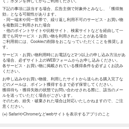
く」ボタンを押してからご利用ください。
下記の事項に該当する場合、広告主側で対象外とみなし、「獲得無
効」となる可能性があります。
・同一端末や同一世帯で、繰り返し利用不可のサービス・お買い物
を複数回ご利用された場合
・他のポイントサイトや比較サイト、検索サイトなどを経由して一
度でも同サービス・お買い物を利用されたことがある場合
ご利用前には、Cookieの削除をおこなっていただくことを推奨しま
す。
サービス・お買い物利用時にお電話など2つ以上の申し込み方法があ
る場合、必ずサイト上のWEBフォームからお申し込みください。
各サービス・お買い物に掲載されている獲得条件を必ずよくお読み
ください。
お申し込みやお買い物後、利用したサイトから送られる購入完了な
どのメールは、ポイント獲得するまで必ず保管してください。
獲得待ち・獲得失敗の状態でお問い合わせされる際に、該当のメー
ルを送っていただく場合がございます。
そのため、紛失・破棄された場合は対応いたしかねますので、ご注
意ください。
(※) SafariやChromeなどwebサイトを表示するアプリのこと