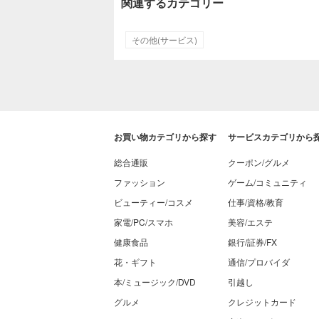
関連するカテゴリー
その他(サービス)
お買い物カテゴリから探す
サービスカテゴリから
総合通販
クーポン/グルメ
ファッション
ゲーム/コミュニティ
ビューティー/コスメ
仕事/資格/教育
家電/PC/スマホ
美容/エステ
健康食品
銀行/証券/FX
花・ギフト
通信/プロバイダ
本/ミュージック/DVD
引越し
グルメ
クレジットカード