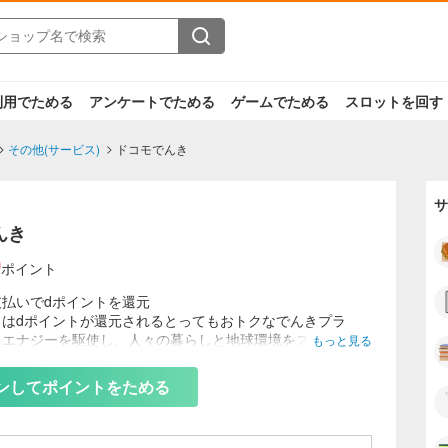
利用でためる
アンケートでためる
ゲームでためる
スロットを回す
その他(サービス)
ドコモでんき
サ
んき
0
ポイント
払いでdポイントを還元
きはdポイントが還元されるとってもおトクなでんきプラ
トエナジーを駆使し、人々の暮らしと地球環境をスマートで
もっと見る
未来へと変えていきます。
進呈されるポイントはdポイント(期間・用途限定)となりま
ンしてポイントをためる