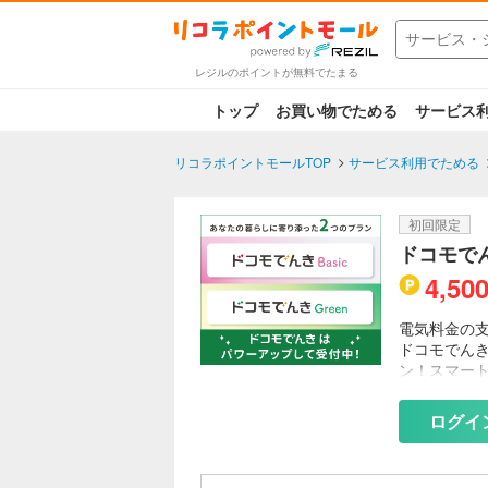
レジルのポイントが無料でたまる
トップ
お買い物でためる
サービス
リコラポイントモールTOP
サービス利用でためる
初回限定
ドコモで
4,50
電気料金の支
ドコモでん
ン！スマー
クリーンな
本サービスで
ログイ
す。