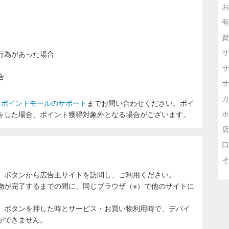
お
有
資
サ
行為があった場合
サ
合
サ
カ
ラポイントモールのサポート
までお問い合わせください。ポイ
ホ
をした場合、ポイント獲得対象外となる場合がございます。
店
口
そ
」ボタンから広告主サイトを訪問し、ご利用ください。
物が完了するまでの間に、同じブラウザ（※）で他のサイトに
。
」ボタンを押した時とサービス・お買い物利用時で、デバイ
ができません。