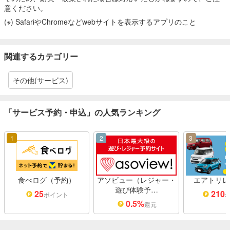
意ください。
(※) SafariやChromeなどwebサイトを表示するアプリのこと
関連するカテゴリー
その他(サービス)
「サービス予約・申込」の人気ランキング
1
2
3
食べログ（予約）
アソビュー（レジャー・
エアトリレ
遊び体験予…
25
210
ポイント
0.5%
還元