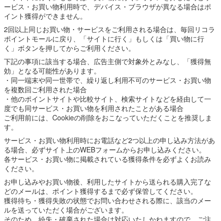
ービス・お買い物利用時で、デバイス・ブラウザが異なる場合はポ
イント獲得ができません。
2回以上同じお買い物・サービスをご利用される場合は、毎回リコラ
ポイントモールに戻り、「サイトに行く」もしくは「買い物に行
く」ボタンを押してからご利用ください。
下記の事項に該当する場合、広告主側で対象外とみなし、「獲得無
効」となる可能性があります。
・同一端末や同一世帯で、繰り返し利用不可のサービス・お買い物
を複数回ご利用された場合
・他のポイントサイトや比較サイト、検索サイトなどを経由して一
度でも同サービス・お買い物を利用されたことがある場合
ご利用前には、Cookieの削除をおこなっていただくことを推奨しま
す。
サービス・お買い物利用時にお電話など2つ以上の申し込み方法があ
る場合、必ずサイト上のWEBフォームからお申し込みください。
各サービス・お買い物に掲載されている獲得条件を必ずよくお読み
ください。
お申し込みやお買い物後、利用したサイトから送られる購入完了な
どのメールは、ポイント獲得するまで必ず保管してください。
獲得待ち・獲得失敗の状態でお問い合わせされる際に、該当のメー
ルを送っていただく場合がございます。
そのため、紛失・破棄された場合は対応いたしかねますので、ご注