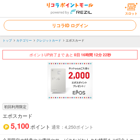
スロット
リコラID ログイン
トップ
カテゴリー
クレジットカード
エポスカード
ポイントUP終了まで あと
0
日
16
時間
12
分
21
秒
初回利用限定
エポスカード
5,100
ポイント
通常：4,250ポイント
会員限定の特典やご優待やサービスなどおトクな情報をご紹介！エ