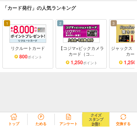
「カード発行」の人気ランキング
1
2
3
リクルートカード
【コジマ×ビックカメラ
ジャックス「
カード（コ…
カー
800
ポイント
1,250
1,250
ポイント
クイズ
スタンプ
2倍!
トップ
ためる
アンケート
あそぶ
交換する