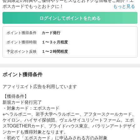
ポスカードでもっとおトクに！
もっと見る
クレジットカードなら入会金・年会費永年無料のエポスカード。
ふだんのお買い物や、携帯料金や電気料金などの公共料金のお支払
ログインしてポイントをためる
いでもポイントがたまります。
ポイント獲得条件
カード発行
ポイント獲得時期
１〜３ヶ月程度
予定ポイント反映
１〜２時間程度
ポイント獲得条件
アフィリエイト広告を利用しています
【獲得条件】
新規カード発行完了
・対象カード：エポスカード
※ヘラルボニー、岩手大学ヘラルボニー、アフタースクールカード、
ケイロン、ハイサイ探偵団、ヴェルサイユリゾートファーム、エポ
スTOGETHERカード、プライドハウス東京、パラリンアートデザイ
ンカードも獲得対象となります。
・初めて「エポスカード」に申込みされる方のみ対象