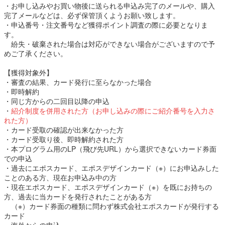
・お申し込みやお買い物後に送られる申込み完了のメールや、購入
完了メールなどは、必ず保管頂くようお願い致します。
・申込番号・注文番号など獲得ポイント調査の際に必要となりま
す。
紛失・破棄された場合は対応ができない場合がございますので予
めご了承ください。
【獲得対象外】
・審査の結果、カード発行に至らなかった場合
・即時解約
・同じ方からの二回目以降の申込
・
紹介制度を併用された方（お申し込みの際にご紹介番号を入力さ
れた方）
・カード受取の確認が出来なかった方
・カード受取り後、即時解約された方
・本プログラム用のLP（飛び先URL）から選択できないカード券面
での申込
・過去にエポスカード、エポスデザインカード（※）にお申込みした
ことのある方、現在お申込み中の方
・現在エポスカード、エポスデザインカード（※）を既にお持ちの
方、過去に当カードを発行されたことがある方
（※）カード券面の種類に問わず株式会社エポスカードが発行する
カード
・海外からの申込