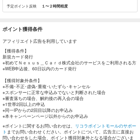
予定ポイント反映
１〜２時間程度
ポイント獲得条件
アフィリエイト広告を利用しています
【獲得条件】
新規カード発行
※初めてＮｅｘｕｓ＿Ｃａｒｄ株式会社のサービスをご利用される方
※WEB申込後、60日以内のカード発行
【獲得対象外条件】
※不備･不正･虚偽･重複･いたずら･キャンセル
※スポンサーに正常な申込みでないと判断された場合
※審査落ちの場合、解約後の再入会の場合
※1世帯2回以上の申込
※同一IPからの2回目以降のお申込み
※本キャンペーンページ以外からのお申込み
※ポイントに関するお問い合わせは、
リコラポイントモールのサポー
ト
までお問い合わせください。ポイントについて、広告主に直接お
問い合わせをした場合、ポイント獲得対象外となる場合がございま