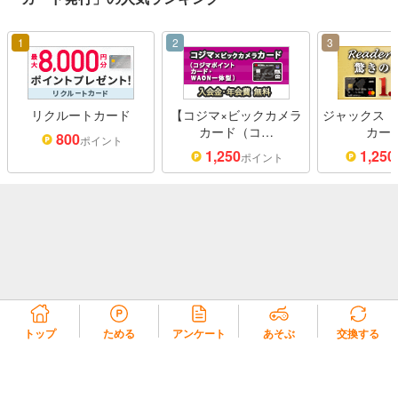
1
2
3
リクルートカード
【コジマ×ビックカメラ
ジャックス「
カード（コ…
カー
800
ポイント
1,250
1,250
ポイント
トップ
ためる
アンケート
あそぶ
交換する
リコラ会員規約
リコラポイント利用規約
リコラポイントモール利用規約
プライバシーポリシー
会社概要
よくある質問・お問い合わせ