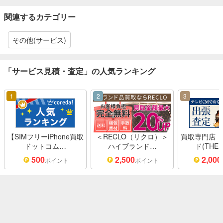
関連するカテゴリー
その他(サービス)
「サービス見積・査定」の人気ランキング
1
2
3
【SIMフリーiPhone買取
＜RECLO（リクロ）＞
買取専門店「
ドットコム…
ハイブランド…
ド(THE
500
2,500
2,000
ポイント
ポイント