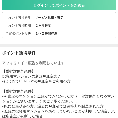
精度の高い価格提示が可能！累計2万件以上のAI査定実績がありま
ログインしてポイントをためる
す。
今なら投資用不動産をAI査定していただいた方に3,000Pプレゼント
ポイント獲得条件
サービス見積・査定
中！
査定額は毎月更新。全ての機能を無料でご利用いただけます。
ポイント獲得時期
２ヶ月程度
【注意事項】
予定ポイント反映
１〜２時間程度
※こちらに記載している内容は、広告主サイトの情報やキャンペーン
をご紹介しておりますが、最新の情報でない場合もございますの
で、必ず広告主サイトのページにて最新の情報・キャンペーンをご
確認ください。
ポイント獲得条件
アフィリエイト広告を利用しています
【獲得対象外条件】
投資用マンションの新規AI査定完了
※はじめてRENOSYのAI査定をご利用の方
【獲得対象外条件】
※AI査定のマンション登録ができなかった方（一部対象外となるマン
ションがございます。予めご了承ください。）
※既に登録済みの方、過去にAI査定で登録特典を贈呈された方
※登録の投資用マンションを所有していないことが判明した場合、又
は広告主が判断した場合