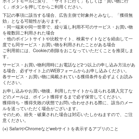
ポイントモールに戻り、「サイトに行く」もしくは「買い物に行
く」ボタンを押してからご利用ください。
下記の事項に該当する場合、広告主側で対象外とみなし、「獲得無
効」となる可能性があります。
・同一端末や同一世帯で、繰り返し利用不可のサービス・お買い物
を複数回ご利用された場合
・他のポイントサイトや比較サイト、検索サイトなどを経由して一
度でも同サービス・お買い物を利用されたことがある場合
ご利用前には、Cookieの削除をおこなっていただくことを推奨しま
す。
サービス・お買い物利用時にお電話など2つ以上の申し込み方法があ
る場合、必ずサイト上のWEBフォームからお申し込みください。
各サービス・お買い物に掲載されている獲得条件を必ずよくお読み
ください。
お申し込みやお買い物後、利用したサイトから送られる購入完了な
どのメールは、ポイント獲得するまで必ず保管してください。
獲得待ち・獲得失敗の状態でお問い合わせされる際に、該当のメー
ルを送っていただく場合がございます。
そのため、紛失・破棄された場合は対応いたしかねますので、ご注
意ください。
(※) SafariやChromeなどwebサイトを表示するアプリのこと