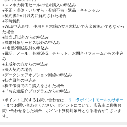
※スマホ大特価セールの端末購入の申込み
※不正・虚偽・いたずら・登録不備・返品・キャンセル
※契約後2ヵ月以内に解約された場合
※即時解約
※WEB申込み後、使用月月末締め翌月末払いで入金確認ができなかっ
た場合
※該当LP以外からの申込み
※成果対象サービス以外の申込み
※1名義2回線以降の申込み
※電話、メール、各種SNS、チャット、お問合せフォームからの申込
み
※未成年の方からの申込み
※法人契約の場合
※データシェアオプション回線の申込み
※転売目的の申込み
※株主優待でのご購入をされた場合
※『お友達紹介プログラムからの申込』
※ポイントに関するお問い合わせは、
リコラポイントモールのサポー
ト
までお問い合わせください。ポイントについて、広告主に直接お
問い合わせをした場合、ポイント獲得対象外となる場合がございま
す。