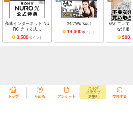
高速インターネット NU
24/7Workout
破れていても
RO 光（公式…
な洋服で
14,000
ポイント
3,500
500
ポイント
クイズ
スタンプ
2倍!
トップ
ためる
アンケート
あそぶ
交換する
リコラ会員規約
リコラポイント利用規約
リコラポイントモール利用規約
プライバシーポリシー
会社概要
よくある質問・お問い合わせ
© 2020 REZIL Inc.