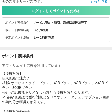
実のスマホサービスです。
もっと見る
安定のdocomo回線！
充実のサポート！
ログインしてポイントをためる
SIM単体はもちろん、LIBMOが用意するスマホ端末とセットでもご
利用いただけます！
ポイント獲得条件
サービス契約・取引、新規回線開通完了
ポイント獲得時期
３ヶ月程度
予定ポイント反映
１〜２時間程度
ポイント獲得条件
アフィリエイト広告を利用しています
【獲得対象】
新規回線開通完了
※対象サービス：ライトプラン、3GBプラン、8GBプラン、20GBプ
ラン、30GBプラン
※音声通話機能あり／なし両方とも獲得対象となります。
※1名義1回線まで獲得対象となります。データシェアオプション回線
の契約分は獲得対象外です。
【獲得対象外条件】