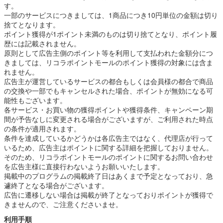
す。
・デビットカード
一部のサービスにつきましては、1商品につき10円単位の金額は切り
・キャッシュカード
捨てとなります。
・ポイント払い
ポイント獲得が1ポイント未満のものは切り捨てとなり、ポイント履
・追加カードでの支払い
歴には記載されません。
Oliveは銀行サービスと連携し、家計管理を一元化できる点が大きな
原則として広告主側のポイント等を利用して支払われた金額分につ
魅力です。
きましては、リコラポイントモールのポイント獲得の対象には含ま
れません。
【今すぐ始めよう！】
広告主が運営しているサービスの都合もしくは会員様の都合で商品
Oliveなら、対象店舗での最大9％ポイント還元や定期的なキャンペー
の交換や一部でもキャンセルされた場合、ポイントが無効になる可
ンで、三井住友カード（NL）以上におトクな家計管理が可能です。
能性もございます。
公式サイトをチェックして、効率的で便利な生活を始めましょう！
各サービス・お買い物の獲得ポイントや獲得条件、キャンペーン期
間が予告なしに変更される場合がございますが、ご利用された時点
の条件が適用されます。
条件を達成しているかどうかは各広告主ではなく、代理店が行って
いるため、広告主はポイントに関する詳細を把握しておりません。
そのため、リコラポイントモールのポイントに関するお問い合わせ
を広告主様に直接行わないようお願いいたします。
掲載中のプログラムの掲載終了日はあくまで予定となっており、急
遽終了となる場合がございます。
広告に遷移しない場合は掲載が終了となっておりポイントが獲得で
きませんので、ご注意くださいませ。
利用手順