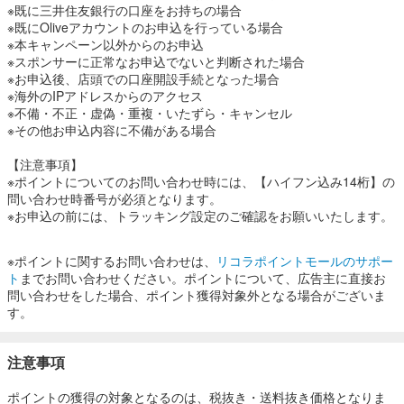
・セブン-イレブン
※既に三井住友銀行の口座をお持ちの場合
・ローソン
※既にOliveアカウントのお申込を行っている場合
・マクドナルド 等
※本キャンペーン以外からのお申込
Oliveフレキシブルペイなら、さらに以下の条件を満たせば、最大9％
※スポンサーに正常なお申込でないと判断された場合
ポイント還元が可能です：
※お申込後、店頭での口座開設手続となった場合
・選べる特典「Vポイントアッププログラム＋1％」を選択 → ポイン
※海外のIPアドレスからのアクセス
ト還元率＋1％
※不備・不正・虚偽・重複・いたずら・キャンセル
三井住友カード（NL）はスマホのタッチ決済で最大7％ポイント還元
※その他お申込内容に不備がある場合
ですが、Oliveはさらに追加条件を組み合わせることで、
対象店舗でのポイント還元率を最大9％まで引き上げることができま
【注意事項】
す。
※ポイントについてのお問い合わせ時には、【ハイフン込み14桁】の
また、条件達成次第では最大20％ポイント還元が実現可能！
問い合わせ時番号が必須となります。
詳しい条件はこちら！
※お申込の前には、トラッキング設定のご確認をお願いいたします。
https://www.smbc.co.jp/kojin/vpoint-up/
※ポイントに関するお問い合わせは、
リコラポイントモールのサポー
2. 年会費はずっと無料！
ト
までお問い合わせください。ポイントについて、広告主に直接お
Oliveフレキシブルペイ（※一般）は年会費が永年無料です。
問い合わせをした場合、ポイント獲得対象外となる場合がございま
三井住友カード（NL）も年会費無料ですが、Oliveは銀行口座一体型
す。
のため、カード利用と同時に銀行取引でもおトクな特典を享受でき
ます。
注意事項
3. 1枚で5つの役割をカバー
Oliveフレキシブルペイは1枚で以下の5つの機能を持ちます：
ポイントの獲得の対象となるのは、税抜き・送料抜き価格となりま
・クレジットカード