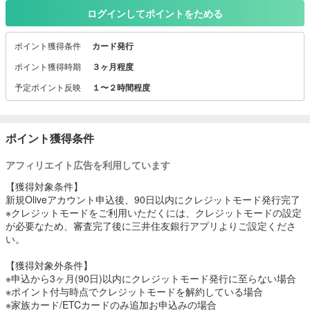
(※)
ログインしてポイントをためる
※ 上記ポイント還元率は、通常のポイント還元率を含んだ還元率で
す。
ポイント獲得条件
カード発行
※ 当プランや最大10％還元の条件・詳細は、必ず以下ホームぺージ
をご確認ください。
ポイント獲得時期
３ヶ月程度
※ 当プランは予告なく変更・終了することがございます。
予定ポイント反映
１〜２時間程度
詳しい条件はこちら
https://www.smbc-card.com/nyukai/campaign/pop/cardinfo3010639.j
sp
ポイント獲得条件
～Oliveフレキシブルペイで、Vポイントがザクザク貯まる！～
アフィリエイト広告を利用しています
「おトクに使えて便利」と話題のOliveフレキシブルペイ。
対象のコンビニ・飲食店でのスマホのタッチ決済またはモバイルオ
【獲得対象条件】
ーダーで、最大20％ポイント還元！
新規Oliveアカウント申込後、90日以内にクレジットモード発行完了
三井住友カード（NL）の最大7％ポイント還元に加えて、
※クレジットモードをご利用いただくには、クレジットモードの設定
Oliveフレキシブルペイならさらにおトクにポイントを貯めるチャン
が必要なため、審査完了後に三井住友銀行アプリよりご設定くださ
ス！
い。
【おトクな情報をいくつかご紹介！】
【獲得対象外条件】
1. ポイントが貯まりやすい！
※申込から3ヶ月(90日)以内にクレジットモード発行に至らない場合
以下の対象店舗で、スマホのタッチ決済を利用するだけで8％ポイン
※ポイント付与時点でクレジットモードを解約している場合
ト還元：
※家族カード/ETCカードのみ追加お申込みの場合