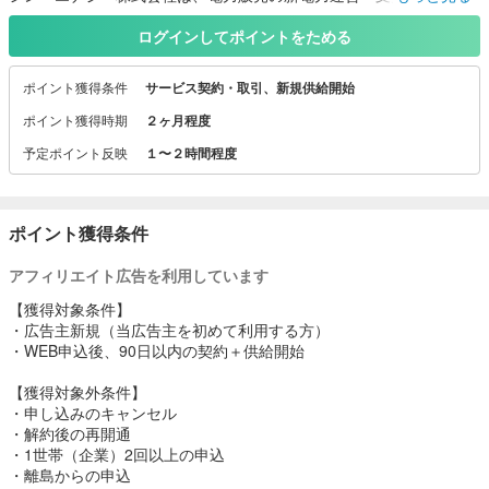
ともに、
太陽光・水力・風力・バイオマスなどの複数の再生可能エネルギー
ログインしてポイントをためる
の開発を全国で行っています。
ポイント獲得条件
サービス契約・取引、新規供給開始
・生活スタイルに寄り添った“選べるプラン”でご家庭に合わせてプラ
ン選択可能
ポイント獲得時期
２ヶ月程度
・切替後も毎月自動で“ぴったりプラン診断”。電気の使い方に合わせ
予定ポイント反映
１〜２時間程度
て最適なプランへ手軽に変更可能
・初期費用や解約金は０円で、契約期間の縛りもありません。
・電力会社として豊富な実績。外部からもたくさんの評価・信用を
頂いています。
ポイント獲得条件
アフィリエイト広告を利用しています
【獲得対象条件】
・広告主新規（当広告主を初めて利用する方）
・WEB申込後、90日以内の契約＋供給開始
【獲得対象外条件】
・申し込みのキャンセル
・解約後の再開通
・1世帯（企業）2回以上の申込
・離島からの申込