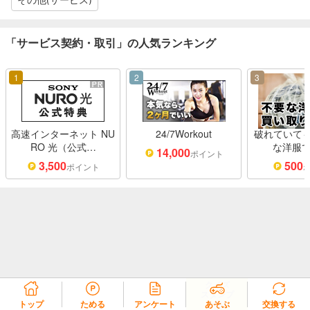
「サービス契約・取引」の人気ランキング
1
2
3
高速インターネット NU
24/7Workout
破れていても
RO 光（公式…
な洋服で
14,000
ポイント
3,500
500
ポイント
クイズ
スタンプ
2倍!
トップ
ためる
アンケート
あそぶ
交換する