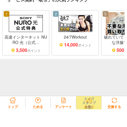
1
2
3
高速インターネット NU
24/7Workout
破れていても
RO 光（公式…
な洋服で
14,000
ポイント
3,500
500
ポイント
クイズ
スタンプ
2倍!
トップ
ためる
アンケート
あそぶ
交換する
リコラ会員規約
リコラポイント利用規約
リコラポイントモール利用規約
プライバシーポリシー
会社概要
よくある質問・お問い合わせ