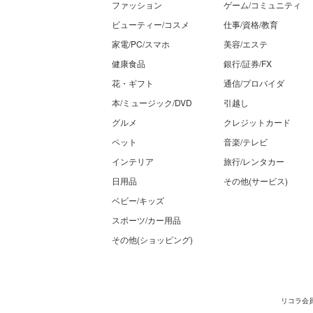
ファッション
ゲーム/コミュニティ
ビューティー/コスメ
仕事/資格/教育
家電/PC/スマホ
美容/エステ
健康食品
銀行/証券/FX
花・ギフト
通信/プロバイダ
本/ミュージック/DVD
引越し
グルメ
クレジットカード
ペット
音楽/テレビ
インテリア
旅行/レンタカー
日用品
その他(サービス)
ベビー/キッズ
スポーツ/カー用品
その他(ショッピング)
リコラ会