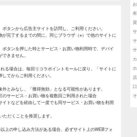
お
有
資
」ボタンから広告主サイトを訪問し、ご利用ください。
サ
物が完了するまでの間に、同じブラウザ（※）で他のサイトに
サ
。
」ボタンを押した時とサービス・お買い物利用時で、デバイ
サ
ができません。
カ
ホ
される場合は、毎回リコラポイントモールに戻り、「サイトに
押してからご利用ください。
店
口
象外とみなし、「獲得無効」となる可能性があります。
可のサービス・お買い物を複数回ご利用された場合
そ
サイトなどを経由して一度でも同サービス・お買い物を利用
ていただくことを推奨します。
つ以上の申し込み方法がある場合、必ずサイト上のWEBフォ