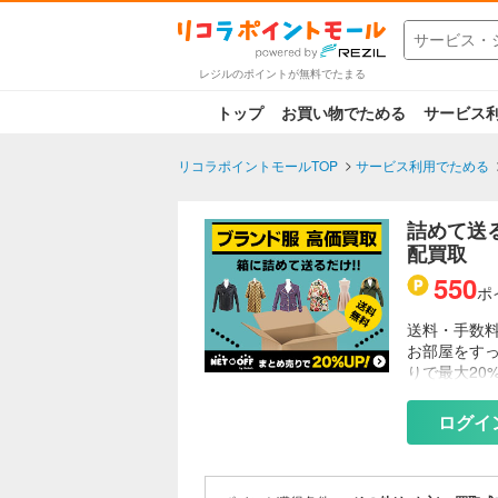
レジルのポイントが無料でたまる
トップ
お買い物でためる
サービス
リコラポイントモールTOP
サービス利用でためる
詰めて送
配買取
550
ポ
送料・手数料
お部屋をす
りで最大20
ログイ