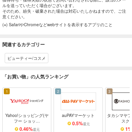
ルを送っていただく場合がございます。
そのため、紛失・破棄された場合は対応いたしかねますので、ご注
意ください。
(※) SafariやChromeなどwebサイトを表示するアプリのこと
関連するカテゴリー
ビューティー/コスメ
「お買い物」の人気ランキング
1
2
3
Yahoo!ショッピング(ヤ
auPAYマーケット
タカシマヤフ
フー ショッ…
スク
0.5%
還元
0.46%
1
還元