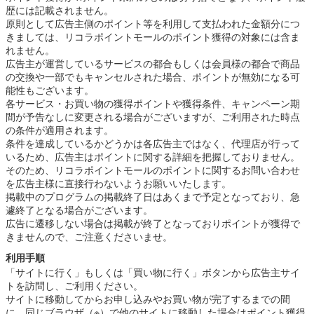
歴には記載されません。
原則として広告主側のポイント等を利用して支払われた金額分につ
きましては、リコラポイントモールのポイント獲得の対象には含ま
れません。
広告主が運営しているサービスの都合もしくは会員様の都合で商品
の交換や一部でもキャンセルされた場合、ポイントが無効になる可
能性もございます。
各サービス・お買い物の獲得ポイントや獲得条件、キャンペーン期
間が予告なしに変更される場合がございますが、ご利用された時点
の条件が適用されます。
条件を達成しているかどうかは各広告主ではなく、代理店が行って
いるため、広告主はポイントに関する詳細を把握しておりません。
そのため、リコラポイントモールのポイントに関するお問い合わせ
を広告主様に直接行わないようお願いいたします。
掲載中のプログラムの掲載終了日はあくまで予定となっており、急
遽終了となる場合がございます。
広告に遷移しない場合は掲載が終了となっておりポイントが獲得で
きませんので、ご注意くださいませ。
利用手順
「サイトに行く」もしくは「買い物に行く」ボタンから広告主サイ
トを訪問し、ご利用ください。
サイトに移動してからお申し込みやお買い物が完了するまでの間
に、同じブラウザ（※）で他のサイトに移動した場合はポイント獲得