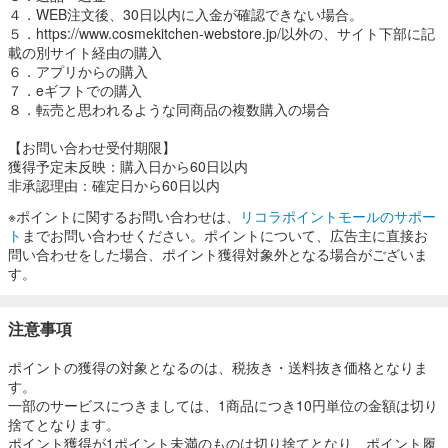
４．WEB注文後、30日以内に入金が確認できない場合。
５．https://www.cosmekitchen-webstore.jp/以外の、サイト下部に記
載の別サイト経由の購入
６．アプリからの購入
７．eギフトでの購入
８．転売と思われるような同商品の複数購入の場合
【お問い合わせ受付期限】
獲得予定未反映：購入日から60日以内
非承認理由：確定日から60日以内
※ポイントに関するお問い合わせは、
リコラポイントモールのサポー
ト
までお問い合わせください。ポイントについて、広告主に直接お
問い合わせをした場合、ポイント獲得対象外となる場合がございま
す。
注意事項
ポイントの獲得の対象となるのは、税抜き・送料抜き価格となりま
す。
一部のサービスにつきましては、1商品につき10円単位の金額は切り
捨てとなります。
ポイント獲得が1ポイント未満のものは切り捨てとなり、ポイント履