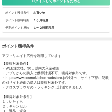
インナップするコスメショップです。
ログインしてポイントをためる
コスキチ コスメ スキンケア セール
ポイント獲得条件
お買い物
ポイント獲得時期
１ヶ月程度
予定ポイント反映
１〜２時間程度
ポイント獲得条件
アフィリエイト広告を利用しています
【獲得対象条件】
・WEB注文後、30日以内の入金確認
・アプリからの購入は獲得計測不可、獲得対象外です。
・https://www.cosmekitchen-webstore.jp/以外の、サイト下部に記載
の別サイト経由の購入は獲得対象外です。
・クロスブラウザのトラッキングは計測できません
【獲得対象外条件】
１．いたずら
２．キャンセル
３．返品・返金