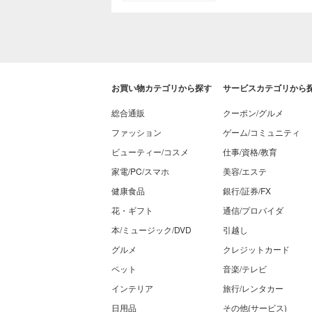
お買い物カテゴリから探す
サービスカテゴリから
総合通販
クーポン/グルメ
ファッション
ゲーム/コミュニティ
ビューティー/コスメ
仕事/資格/教育
家電/PC/スマホ
美容/エステ
健康食品
銀行/証券/FX
花・ギフト
通信/プロバイダ
本/ミュージック/DVD
引越し
グルメ
クレジットカード
ペット
音楽/テレビ
インテリア
旅行/レンタカー
日用品
その他(サービス)