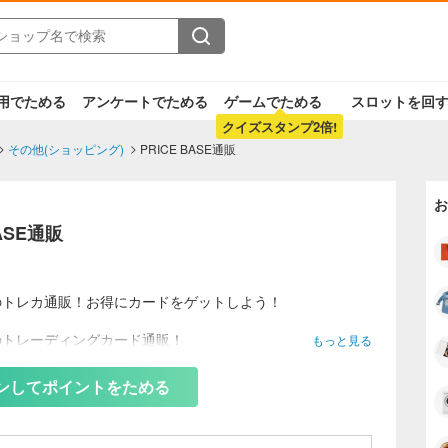
用でためる
アンケートでためる
ゲームでためる
スロットを回
クイズスタンプ2倍!
その他(ショッピング)
PRICE BASE通販
お
BASE通販
のトレカ通販！お得にカードをゲットしよう！
のトレーディングカード通販！
もっと見る
ードやワンピースカードをはじめとして、あらゆるジャンル
取り扱っています。
ンしてポイントをためる
で、1,000円以上で利用可能な1,000円オフクーポンをプレ