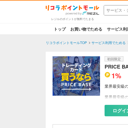
レジルのポイントが無料でたまる
トップ
お買い物でためる
サービス利
リコラポイントモールTOP
サービス利用でためる
初回限定
PRICE 
1%
業界最安級
業界最安級
ポケモンカ
のトレカを
ログイ
新規会員登録
ゼント中。