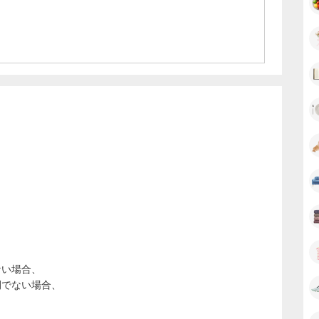
ASE通販のおすすめポイント
圧倒的に安く提供！
「本当は教えたくない」という声が続出！
福袋！「中身が強すぎる」と大好評！
円以上の購入で送料完全無料！
ない場合、
間でない場合、