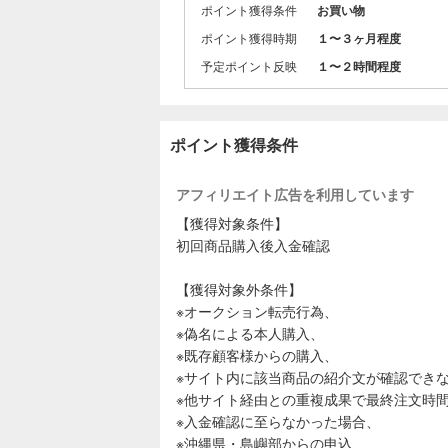
PRICE B
ポイント獲得条件
お買い物
・トレカを
ポイント獲得時期
１〜３ヶ月程度
・安すぎて
・アド確定
予定ポイント反映
１〜２時間程度
・5,000
ポイント獲得条件
アフィリエイト広告を利用しています
【獲得対象条件】
初回商品購入後入金確認
【獲得対象外条件】
※オークション転売行為、
※偽名による本人購入、
※既存顧客様からの購入、
※サイト内に該当商品の紹介文が確認でき
※他サイト経由との重複成果で最終注文時
※入金確認に至らなかった場合、
※沖縄県・島嶼部からの申込、